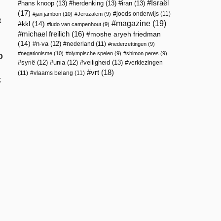
Israël
hans knoop
(13)
herdenking
(13)
iran
(13)
(17)
joods onderwijs
(11)
jan jambon
(10)
Jeruzalem
(9)
t
magazine
(19)
kkl
(14)
ludo van campenhout
(9)
michael freilich
(16)
moshe aryeh friedman
(14)
n-va
(12)
nederland
(11)
nederzettingen
(9)
negationisme
(10)
olympische spelen
(9)
shimon peres
(9)
p
veiligheid
(13)
syrië
(12)
unia
(12)
verkiezingen
vrt
(18)
(11)
vlaams belang
(11)
k