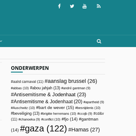
ONDERWERPEN
aanslag brussel
(26)
aalst carnaval
(11)
abou jahjah
(13)
abbas
(10)
andré gantman
(9)
Antisemitisme & Jodenhaat
(23)
Antisemitisme & Jodenhaat
(20)
apartheid
(9)
bart de wever
(15)
Auschwitz
(10)
besnijdenis
(10)
beveiliging
(13)
cd&v
brigitte herremans
(10)
ccojb
(9)
fjo
(14)
gantman
(11)
chanoeka
(9)
conflict
(10)
gaza
(122)
Hamas
(27)
(14)