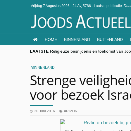
Vrijdag 7 Augustus 2026
·
24 Av, 5786
·
Laatste publicatie:
Dond
HOME
BINNENLAND
BUITENLAND
LAATSTE
Religieuze besnijdenis en toekomst van Jood
“Besnijdenisdebat toont hoe moeilijk seculi
CITYTRIP | ROEMENIË – Boekarest: de ver
“Vandaag zit elke Jood in België op de bek
BINNENLAND
goKosher lanceert nieuwe website en same
Strenge veilighe
voor bezoek Isra
20 Juni 2016
RIVLIN