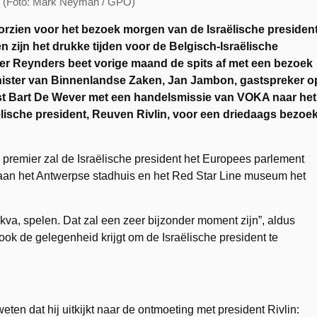
el (Foto: Mark Neyman / GPO)
orzien voor het bezoek morgen van de Israëlische presiden
n zijn het
drukke tijden voor de Belgisch-Israëlische
dier Reynders beet vorige maand de spits af met een bezoek
nister van Binnenlandse Zaken, Jan Jambon, gastspreker o
 reist Bart De Wever met een handelsmissie van VOKA naar het
lische president, Reuven Rivlin, voor een driedaags bezoe
e premier zal de Israëlische president het Europees parlement
aan het Antwerpse stadhuis en het Red Star Line museum het
tikva, spelen. Dat zal een zeer bijzonder moment zijn”, aldus
 ook de gelegenheid krijgt om de Israëlische president te
ten dat hij uitkijkt naar de ontmoeting met president Rivlin: