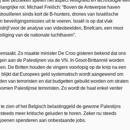
j alle bezoeken spelen het aspect veiligheid en technologie ee
langrijke rol. Michael Freilich: “Boven de Antwerpse haven
trouilleren sinds kort de B-hunters, drones van Israëlische
 beveiligingsmissies uit te voeren. Israël is op dat vlak
bedrijf voor de analyse van videobeelden, Briefcam, een mooi
iliging van de nationale luchthaven”.
 gemaakt. Zo maakte minister De Croo gisteren bekend dat ons
agen aan de Palestijnen via de VN. In Groot-Brittannië worden
en. De Britten houden de vingers voorlopig op de knip na een
l
blijkt dat Europees geld systematisch wordt aangewend om
den van terroristen en dat budgetten gebuikt worden om straten
men Palestijnse terroristen. Zo wordt de haat enkel verder
 te zien of het Belgisch belastinggeld de gewone Palestijns
steeds meer kritische geluiden te horen. Zeker nu steeds
miljoenen spenderen aan onbestaande jobs.