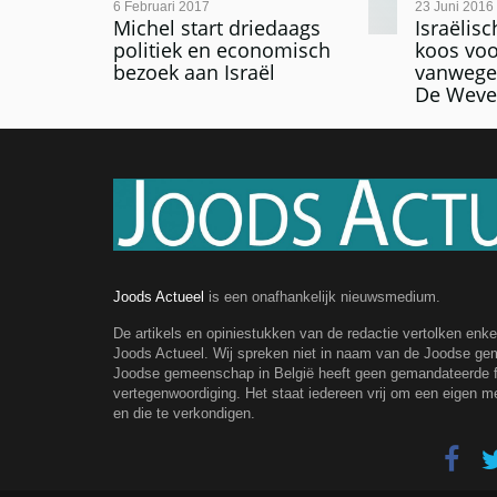
6 Februari 2017
23 Juni 2016
Michel start driedaags
Israëlis
politiek en economisch
koos vo
bezoek aan Israël
vanwege 
De Weve
Joods Actueel
is een onafhankelijk nieuwsmedium.
De artikels en opiniestukken van de redactie vertolken enk
Joods Actueel. Wij spreken niet in naam van de Joodse g
Joodse gemeenschap in België heeft geen gemandateerde fe
vertegenwoordiging. Het staat iedereen vrij om een eigen m
en die te verkondigen.