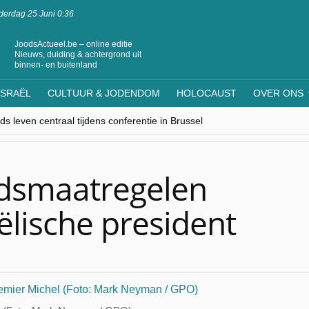
erdag 25 Juni 0:36
JoodsActueel.be – online editie
Nieuws, duiding & achtergrond uit
binnen- en buitenland
ISRAËL
CULTUUR & JODENDOM
HOLOCAUST
OVER ONS
s leven centraal tijdens conferentie in Brussel
ere Westen minderheden begrijpt”, Jinnih Beels (Vooruit)
rassing van Oost-Europa
laagdenbank”
nwerking met Mishpacha voor kosher travel en simchas wereldwijd
idsmaatregelen
ëlische president