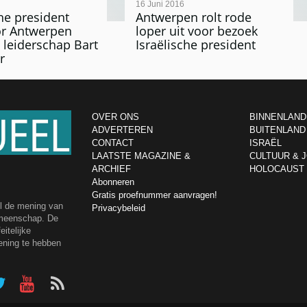
16 Juni 2016
che president
Antwerpen rolt rode
or Antwerpen
loper uit voor bezoek
leiderschap Bart
Israëlische president
r
OVER ONS
BINNENLAND
ADVERTEREN
BUITENLAND
CONTACT
ISRAËL
LAATSTE MAGAZINE &
CULTUUR & 
ARCHIEF
HOLOCAUST
Abonneren
Gratis proefnummer aanvragen!
el de mening van
Privacybeleid
emeenschap. De
itelijke
ening te hebben