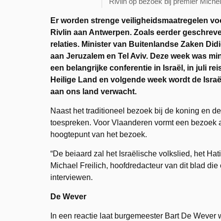
Rivlin op bezoek bij premier Mich
Er worden strenge veiligheidsmaatregelen vo
Rivlin aan Antwerpen. Zoals eerder geschreve
relaties. Minister van Buitenlandse Zaken Di
aan Jeruzalem en Tel Aviv. Deze week was mi
een belangrijke conferentie in Israël, in juli
Heilige Land en volgende week wordt de Israë
aan ons land verwacht.
Naast het traditioneel bezoek bij de koning en d
toespreken. Voor Vlaanderen vormt een bezoek 
hoogtepunt van het bezoek.
“De beiaard zal het Israëlische volkslied, het Ha
Michael Freilich, hoofdredacteur van dit blad die
interviewen.
De Wever
In een reactie laat burgemeester Bart De Wever we