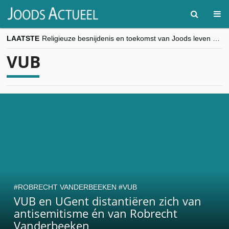
LAATSTE
Religieuze besnijdenis en toekomst van Joods leven centraal tijdens conferentie in Brussel
“Besnijdenisdebat toont hoe moeilijk seculiere Westen minderheden begrijpt”, Jinnih Beels (Vooruit)
VUB
CITYTRIP | ROEMENIË – Boekarest: de verrassing van Oost-Europa
“Vandaag zit elke Jood in België op de beklaagdenbank”
goKosher lanceert nieuwe website en samenwerking met Mishpacha voor kosher travel en simchas wereldwijd
ROBRECHT VANDERBEEKEN
VUB
VUB en UGent distantiëren zich van
antisemitisme én van Robrecht
Vanderbeeken