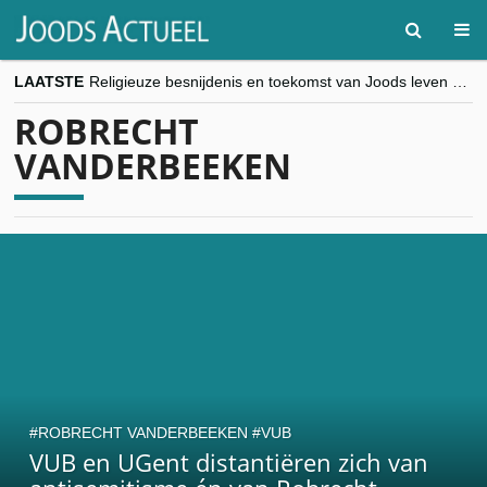
LAATSTE
Religieuze besnijdenis en toekomst van Joods leven centraal tijdens conferentie in Brussel
“Besnijdenisdebat toont hoe moeilijk seculiere Westen minderheden begrijpt”, Jinnih Beels (Vooruit)
ROBRECHT
CITYTRIP | ROEMENIË – Boekarest: de verrassing van Oost-Europa
“Vandaag zit elke Jood in België op de beklaagdenbank”
VANDERBEEKEN
goKosher lanceert nieuwe website en samenwerking met Mishpacha voor kosher travel en simchas wereldwijd
ROBRECHT VANDERBEEKEN
VUB
VUB en UGent distantiëren zich van