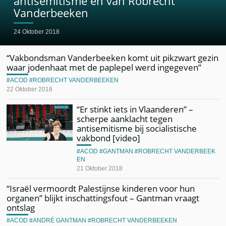
antisemitisme én van Robrecht
Vanderbeeken
24 Oktober 2018
“Vakbondsman Vanderbeeken komt uit pikzwart gezin
waar jodenhaat met de paplepel werd ingegeven”
ACOD
ROBRECHT VANDERBEEKEN
22 Oktober 2018
“Er stinkt iets in Vlaanderen” –
scherpe aanklacht tegen
antisemitisme bij socialistische
vakbond [video]
ACOD
GANTMAN
ROBRECHT VANDERBEEK
EN
21 Oktober 2018
“Israël vermoordt Palestijnse kinderen voor hun
organen” blijkt inschattingsfout – Gantman vraagt
ontslag
ACOD
ANDRÉ GANTMAN
ROBRECHT VANDERBEEKEN