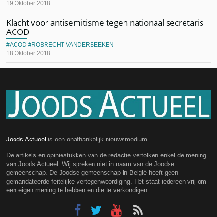
19 Oktober 2018
Klacht voor antisemitisme tegen nationaal secretaris
ACOD
ACOD
ROBRECHT VANDERBEEKEN
18 Oktober 2018
Joods Actueel
is een onafhankelijk nieuwsmedium.
De artikels en opiniestukken van de redactie vertolken enkel de mening
van Joods Actueel. Wij spreken niet in naam van de Joodse
gemeenschap. De Joodse gemeenschap in België heeft geen
gemandateerde feitelijke vertegenwoordiging. Het staat iedereen vrij om
een eigen mening te hebben en die te verkondigen.