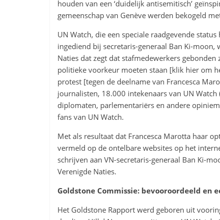
houden van een ‘duidelijk antisemitisch’ geïnsp
gemeenschap van Genève werden bekogeld met 
UN Watch, die een speciale raadgevende status h
ingediend bij secretaris-generaal Ban Ki-moon, 
Naties dat zegt dat stafmedewerkers gebonden zij
politieke voorkeur moeten staan [klik hier om 
protest [tegen de deelname van Francesca Marot
journalisten, 18.000 intekenaars van UN Watch
diplomaten, parlementariërs en andere opiniem
fans van UN Watch.
Met als resultaat dat Francesca Marotta haar o
vermeld op de ontelbare websites op het internet
schrijven aan VN-secretaris-generaal Ban Ki-m
Verenigde Naties.
Goldstone Commissie: bevooroordeeld en ee
Het Goldstone Rapport werd geboren uit vooring