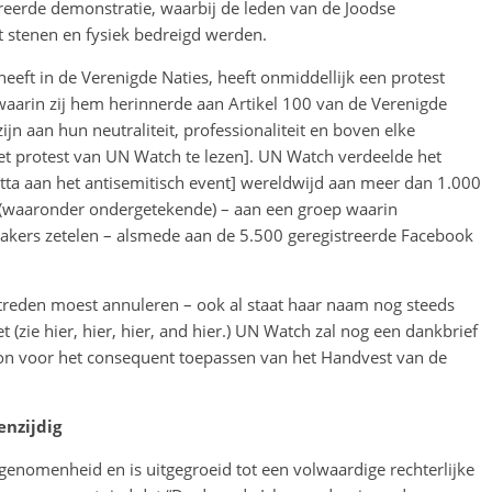
ireerde demonstratie, waarbij de leden van de Joodse
stenen en fysiek bedreigd werden.
eeft in de Verenigde Naties, heeft onmiddellijk een protest
waarin zij hem herinnerde aan Artikel 100 van de Verenigde
n aan hun neutraliteit, professionaliteit en boven elke
het protest van UN Watch te lezen]. UN Watch verdeelde het
ta aan het antisemitisch event] wereldwijd aan meer dan 1.000
 (waaronder ondergetekende) – aan een groep waarin
akers zetelen – alsmede aan de 5.500 geregistreerde Facebook
ptreden moest annuleren – ook al staat haar naam nog steeds
 (zie hier, hier, hier, and hier.) UN Watch zal nog een dankbrief
oon voor het consequent toepassen van het Handvest van de
nzijdig
enomenheid en is uitgegroeid tot een volwaardige rechterlijke