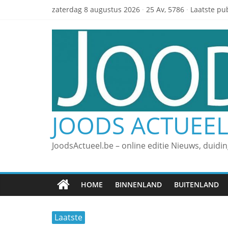
zaterdag 8 augustus 2026
·
25 Av, 5786
·
Laatste pub
JOODS ACTUEE
JoodsActueel.be – online editie Nieuws, duidi
HOME
BINNENLAND
BUITENLAND
Laatste