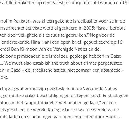
artillerieraketten op een Palestijns dorp terecht kwamen en 19
hof in Pakistan, was al een gekende Israëlbasher voor ze in de
senrechtenactiviste werd al geciteerd in 2005: “Israël berooft
en door veiligheid als excuus te gebruiken.” Nog voor de
ondertekende Hina Jilani een open brief, gepubliceerd op 16
neraal Ban Ki-moon van de Verenigde Naties en de
de oorlogsmisdaden die Israël zou gepleegd hebben in Gaza:
e… We must also establish the truth about crimes perpetuated
en in Gaza – de Israëlische acties, niet zomaar een abstractie –
hokt.
n hij zag wat er met zijn geesteskind in de Verenigde Naties
 omdat ze enkel beschuldigingen uit tegen Israël. Er staat geen
tans in het rapport duidelijk wél hebben gedaan,” zei een
ls geschied, de wereld kreeg te horen wat de wereld wilde
logsmisdaden en schendingen van mensenrechten door Hamas