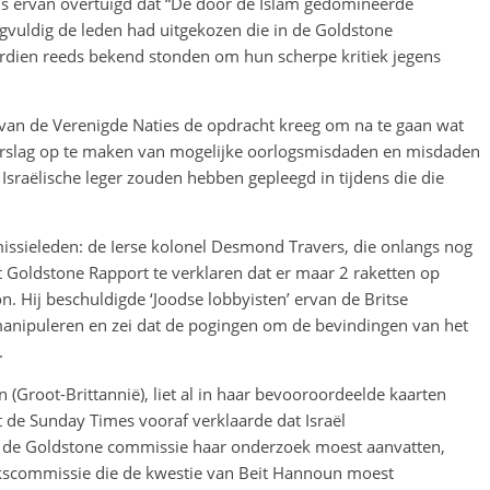
 is ervan overtuigd dat “De door de Islam gedomineerde
vuldig de leden had uitgekozen die in de Goldstone
dien reeds bekend stonden om hun scherpe kritiek jegens
e van de Verenigde Naties de opdracht kreeg om na te gaan wat
erslag op te maken van mogelijke oorlogsmisdaden en misdaden
Israëlische leger zouden hebben gepleegd in tijdens die die
missieleden: de Ierse kolonel Desmond Travers, die onlangs nog
 Goldstone Rapport te verklaren dat er maar 2 raketten op
n. Hij beschuldigde ‘Joodse lobbyisten’ ervan de Britse
manipuleren en zei dat de pogingen om de bevindingen van het
.
 (Groot-Brittannië), liet al in haar bevooroordeelde kaarten
et de Sunday Times vooraf verklaarde dat Israël
r de Goldstone commissie haar onderzoek moest aanvatten,
kscommissie die de kwestie van Beit Hannoun moest