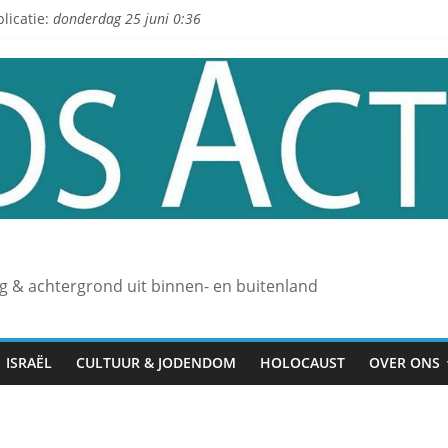
licatie:
donderdag 25 juni 0:36
L
ng & achtergrond uit binnen- en buitenland
ISRAËL
CULTUUR & JODENDOM
HOLOCAUST
OVER ONS