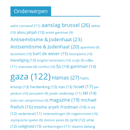
Onderwerpen
aanslag brussel
(26)
aalst carnaval
(11)
abbas
abou jahjah
(13)
(10)
andré gantman
(9)
Antisemitisme & Jodenhaat
(23)
Antisemitisme & Jodenhaat
(20)
apartheid
(9)
bart de wever
(15)
Auschwitz
(10)
besnijdenis
(10)
beveiliging
(13)
cd&v
brigitte herremans
(10)
ccojb
(9)
fjo
(14)
gantman
(14)
(11)
conflict
(10)
chanoeka
(9)
gaza
(122)
Hamas
(27)
hans
Israël
(17)
knoop
(13)
herdenking
(13)
iran
(13)
jan
kkl
(14)
joods onderwijs
(11)
jambon
(10)
Jeruzalem
(9)
magazine
(19)
michael
ludo van campenhout
(9)
freilich
(16)
moshe aryeh friedman
(14)
n-va
(12)
nederland
(11)
negationisme
(10)
nederzettingen
(9)
syrië
(12)
unia
olympische spelen
(9)
shimon peres
(9)
veiligheid
(13)
(12)
verkiezingen
(11)
vlaams belang