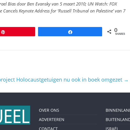
srael Bias door Ben Evansky van 5 maart 2010; UN Watch: FOX
 Cancels Keynote Address for ‘Russell Tribunal on Palestine’ van 7
0
Pin
Share
SHARES
roject Holocaustgetuigen nu ook in boek omgezet
→
OVER ONS
BINNENLAN
ADVERTEREN
BUITENLAN
CONTACT
ISRAËL