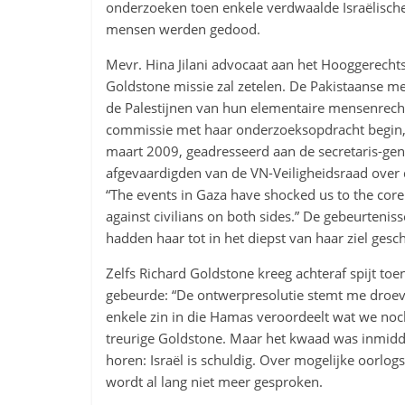
onderzoeken toen enkele verdwaalde Israëlische 
mensen werden gedood.
Mevr. Hina Jilani advocaat aan het Hooggerechts
Goldstone missie zal zetelen. De Pakistaanse men
de Palestijnen van hun elementaire mensenrecht
commissie met haar onderzoeksopdracht begin, 
maart 2009, geadresseerd aan de secretaris-ge
afgevaardigden van de VN-Veiligheidsraad over 
“The events in Gaza have shocked us to the cor
against civilians on both sides.” De gebeurteniss
hadden haar tot in het diepst van haar ziel gesc
Zelfs Richard Goldstone kreeg achteraf spijt toe
gebeurde: “De ontwerpresolutie stemt me droevig
enkele zin in die Hamas veroordeelt wat we noch
treurige Goldstone. Maar het kwaad was inmidde
horen: Israël is schuldig. Over mogelijke oor
wordt al lang niet meer gesproken.