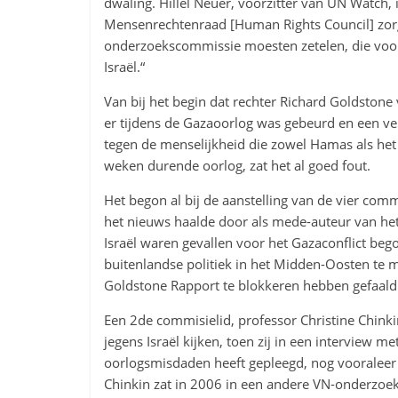
dwaling. Hillel Neuer, voorzitter van UN Watch,
Mensenrechtenraad [Human Rights Council] zorg
onderzoekscommissie moesten zetelen, die voor
Israël.“
Van bij het begin dat rechter Richard Goldston
er tijdens de Gazaoorlog was gebeurd en een v
tegen de menselijkheid die zowel Hamas als het 
weken durende oorlog, zat het al goed fout.
Het begon al bij de aanstelling van de vier com
het nieuws haalde door als mede-auteur van het
Israël waren gevallen voor het Gazaconflict bego
buitenlandse politiek in het Midden-Oosten te 
Goldstone Rapport te blokkeren hebben gefaald
Een 2de commisielid, professor Christine Chinkin
jegens Israël kijken, toen zij in een interview m
oorlogsmisdaden heeft gepleegd, nog vooralee
Chinkin zat in 2006 in een andere VN-onderzoe