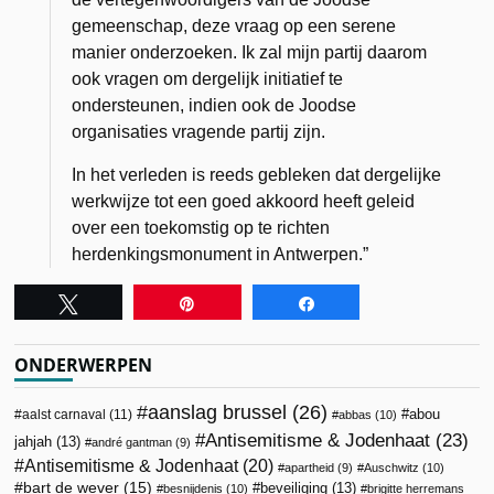
gemeenschap, deze vraag op een serene
manier onderzoeken. Ik zal mijn partij daarom
ook vragen om dergelijk initiatief te
ondersteunen, indien ook de Joodse
organisaties vragende partij zijn.
In het verleden is reeds gebleken dat dergelijke
werkwijze tot een goed akkoord heeft geleid
over een toekomstig op te richten
herdenkingsmonument in Antwerpen.”
Tweet
Pin
Share
ONDERWERPEN
aanslag brussel
(26)
abou
aalst carnaval
(11)
abbas
(10)
Antisemitisme & Jodenhaat
(23)
jahjah
(13)
andré gantman
(9)
Antisemitisme & Jodenhaat
(20)
apartheid
(9)
Auschwitz
(10)
bart de wever
(15)
beveiliging
(13)
besnijdenis
(10)
brigitte herremans