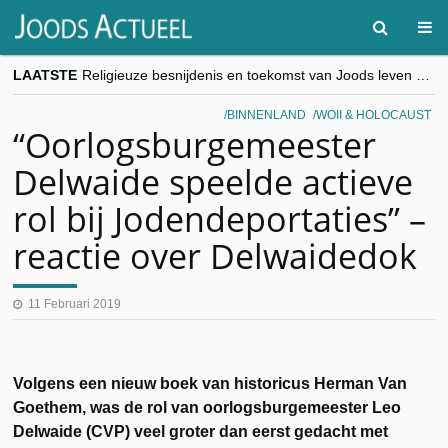
LAATSTE
Religieuze besnijdenis en toekomst van Joods leven centraal tijdens conferentie in Brussel
“Besnijdenisdebat toont hoe moeilijk seculiere Westen minderheden begrijpt”, Jinnih Beels (Vooruit)
CITYTRIP | ROEMENIË – Boekarest: de verrassing van Oost-Europa
BINNENLAND
WOII & HOLOCAUST
“Vandaag zit elke Jood in België op de beklaagdenbank”
“Oorlogsburgemeester
goKosher lanceert nieuwe website en samenwerking met Mishpacha voor kosher travel en simchas wereldwijd
Delwaide speelde actieve
rol bij Jodendeportaties” –
reactie over Delwaidedok
11 Februari 2019
Volgens een nieuw boek van historicus Herman Van
Goethem, was de rol van oorlogsburgemeester Leo
Delwaide (CVP) veel groter dan eerst gedacht met