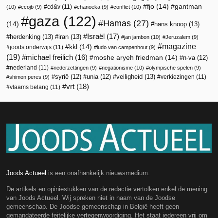
fjo
(14)
gantman
cd&v
(11)
(10)
ccojb
(9)
chanoeka
(9)
conflict
(10)
gaza
(122)
Hamas
(27)
(14)
hans knoop
(13)
Israël
(17)
herdenking
(13)
iran
(13)
jan jambon
(10)
Jeruzalem
(9)
magazine
kkl
(14)
joods onderwijs
(11)
ludo van campenhout
(9)
(19)
michael freilich
(16)
moshe aryeh friedman
(14)
n-va
(12)
nederland
(11)
nederzettingen
(9)
negationisme
(10)
olympische spelen
(9)
veiligheid
(13)
syrië
(12)
unia
(12)
verkiezingen
(11)
shimon peres
(9)
vrt
(18)
vlaams belang
(11)
Joods Actueel
is een onafhankelijk nieuwsmedium.
De artikels en opiniestukken van de redactie vertolken enkel de mening
van Joods Actueel. Wij spreken niet in naam van de Joodse
gemeenschap. De Joodse gemeenschap in België heeft geen
gemandateerde feitelijke vertegenwoordiging. Het staat iedereen vrij om