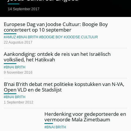
14 September 2017
Europese Dag van Joodse Cultuur: Boogie Boy
concerteert op 10 september
AMUZ
BNAI BRITH
BOOGIE BOY
JOODSE CULTUUR
22 Augustus 2017
Aankondiging: ontdek de reis van het Israëlisch
volkslied, het Hatikvah
BNAI BRITH
9 November 2016
B’nai B’rith debat met politieke kopstukken van N-VA,
Open VLD en de Stadslijst
BNAI BRITH
1 September 2012
Herdenking voor gedeporteerde en
vermoorde Mala Zimetbaum
BNAI BRITH