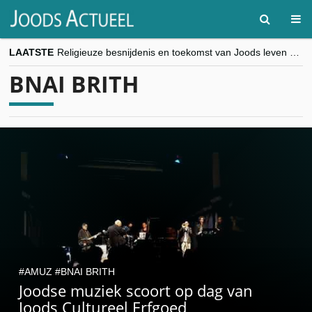
LAATSTE
Religieuze besnijdenis en toekomst van Joods leven centraal tijdens conferentie in Brussel
“Besnijdenisdebat toont hoe moeilijk seculiere Westen minderheden begrijpt”, Jinnih Beels (Vooruit)
BNAI BRITH
CITYTRIP | ROEMENIË – Boekarest: de verrassing van Oost-Europa
“Vandaag zit elke Jood in België op de beklaagdenbank”
goKosher lanceert nieuwe website en samenwerking met Mishpacha voor kosher travel en simchas wereldwijd
AMUZ
BNAI BRITH
Joodse muziek scoort op dag van
Joods Cultureel Erfgoed