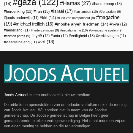
gaza
(122)
Hamas
(27)
(14)
hans knoop
(13)
Israël
(17)
herdenking
(13)
iran
(13)
jan jambon
(10)
Jeruzalem
(9)
magazine
kkl
(14)
joods onderwijs
(11)
ludo van campenhout
(9)
(19)
michael freilich
(16)
moshe aryeh friedman
(14)
n-va
(12)
nederland
(11)
nederzettingen
(9)
negationisme
(10)
olympische spelen
(9)
veiligheid
(13)
syrië
(12)
unia
(12)
verkiezingen
(11)
shimon peres
(9)
vrt
(18)
vlaams belang
(11)
Joods Actueel
is een onafhankelijk nieuwsmedium.
De artikels en opiniestukken van de redactie vertolken enkel de mening
van Joods Actueel. Wij spreken niet in naam van de Joodse
gemeenschap. De Joodse gemeenschap in België heeft geen
gemandateerde feitelijke vertegenwoordiging. Het staat iedereen vrij om
een eigen mening te hebben en die te verkondigen.