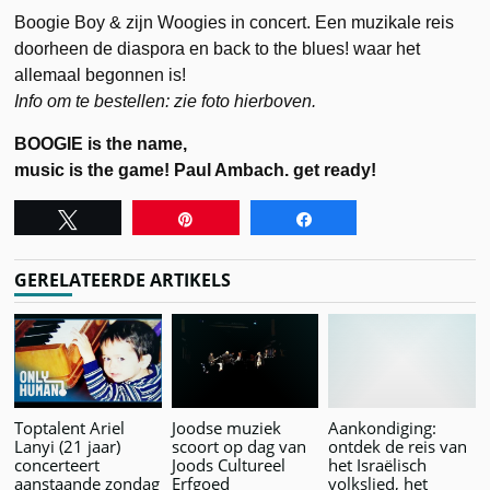
Boogie Boy & zijn Woogies in concert. Een muzikale reis
doorheen de diaspora en back to the blues! waar het
allemaal begonnen is!
Info om te bestellen: zie foto hierboven.
BOOGIE is the name,
music is the game! Paul Ambach. get ready!
Tweet
Pin
Share
GERELATEERDE ARTIKELS
Toptalent Ariel
Joodse muziek
Aankondiging:
Lanyi (21 jaar)
scoort op dag van
ontdek de reis van
concerteert
Joods Cultureel
het Israëlisch
aanstaande zondag
Erfgoed
volkslied, het