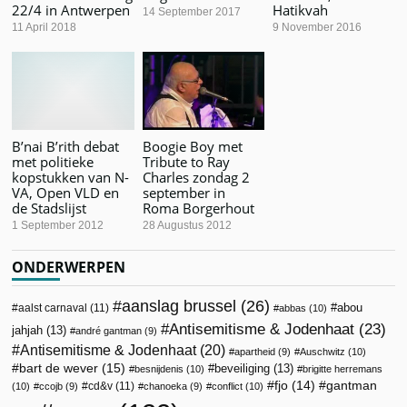
22/4 in Antwerpen
Hatikvah
14 September 2017
11 April 2018
9 November 2016
B’nai B’rith debat
Boogie Boy met
met politieke
Tribute to Ray
kopstukken van N-
Charles zondag 2
VA, Open VLD en
september in
de Stadslijst
Roma Borgerhout
1 September 2012
28 Augustus 2012
ONDERWERPEN
aanslag brussel
(26)
abou
aalst carnaval
(11)
abbas
(10)
Antisemitisme & Jodenhaat
(23)
jahjah
(13)
andré gantman
(9)
Antisemitisme & Jodenhaat
(20)
apartheid
(9)
Auschwitz
(10)
bart de wever
(15)
beveiliging
(13)
besnijdenis
(10)
brigitte herremans
fjo
(14)
gantman
cd&v
(11)
(10)
ccojb
(9)
chanoeka
(9)
conflict
(10)