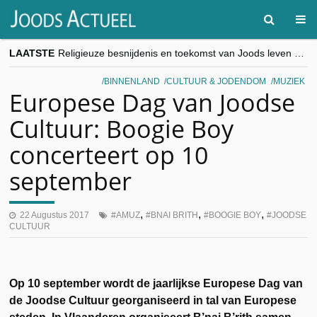
LAATSTE
Religieuze besnijdenis en toekomst van Joods leven centraal tijdens conferentie in Brussel
“Besnijdenisdebat toont hoe moeilijk seculiere Westen minderheden begrijpt”, Jinnih Beels (Vooruit)
CITYTRIP | ROEMENIË – Boekarest: de verrassing van Oost-Europa
BINNENLAND
CULTUUR & JODENDOM
MUZIEK
“Vandaag zit elke Jood in België op de beklaagdenbank”
Europese Dag van Joodse
goKosher lanceert nieuwe website en samenwerking met Mishpacha voor kosher travel en simchas wereldwijd
Cultuur: Boogie Boy
concerteert op 10
september
,
,
,
22 Augustus 2017
AMUZ
BNAI BRITH
BOOGIE BOY
JOODSE
CULTUUR
Op 10 september wordt de jaarlijkse Europese Dag van
de Joodse Cultuur georganiseerd in tal van Europese