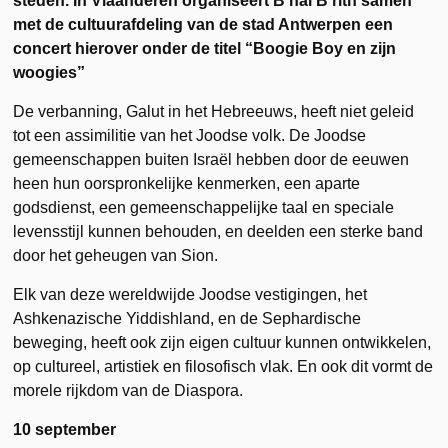
steden. In Vlaanderen organiseert B’nai B’rith samen
met de cultuurafdeling van de stad Antwerpen een
concert hierover onder de titel “Boogie Boy en zijn
woogies”
De verbanning, Galut in het Hebreeuws, heeft niet geleid
tot een assimilitie van het Joodse volk. De Joodse
gemeenschappen buiten Israël
hebben door de eeuwen
heen hun oorspronkelijke kenmerken, een aparte
godsdienst, een gemeenschappelijke taal en speciale
levensstijl kunnen behouden, en deelden een sterke band
door het geheugen van Sion.
Elk van deze wereldwijde Joodse vestigingen, het
Ashkenazische Yiddishland, en de Sephardische
beweging, heeft ook zijn eigen cultuur kunnen ontwikkelen,
op cultureel, artistiek en filosofisch vlak. En ook dit vormt de
morele rijkdom van de Diaspora.
10 september