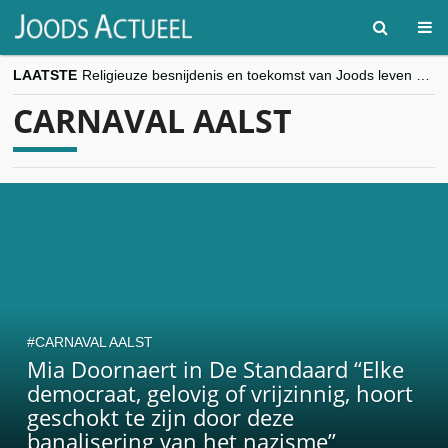
LAATSTE
Religieuze besnijdenis en toekomst van Joods leven centraal tijdens conferentie in Brussel
“Besnijdenisdebat toont hoe moeilijk seculiere Westen minderheden begrijpt”, Jinnih Beels (Vooruit)
CARNAVAL AALST
CITYTRIP | ROEMENIË – Boekarest: de verrassing van Oost-Europa
“Vandaag zit elke Jood in België op de beklaagdenbank”
goKosher lanceert nieuwe website en samenwerking met Mishpacha voor kosher travel en simchas wereldwijd
CARNAVAL AALST
Mia Doornaert in De Standaard “Elke
democraat, gelovig of vrijzinnig, hoort
geschokt te zijn door deze
banalisering van het nazisme”