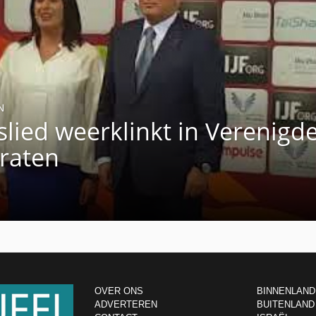
N
kslied weerklinkt in Verenigd
raten
OVER ONS
BINNENLAND
ADVERTEREN
BUITENLAND