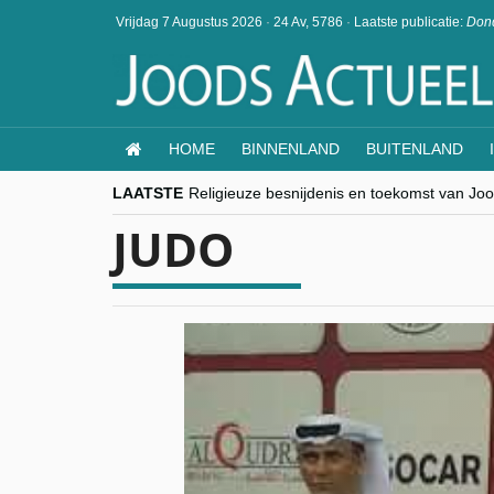
Vrijdag 7 Augustus 2026
·
24 Av, 5786
·
Laatste publicatie:
Dond
HOME
BINNENLAND
BUITENLAND
LAATSTE
Religieuze besnijdenis en toekomst van Jood
“Besnijdenisdebat toont hoe moeilijk seculi
JUDO
CITYTRIP | ROEMENIË – Boekarest: de ver
“Vandaag zit elke Jood in België op de bek
goKosher lanceert nieuwe website en same