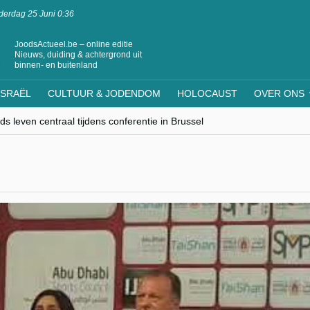
erdag 25 Juni 0:36
JoodsActueel.be – online editie
Nieuws, duiding & achtergrond uit
binnen- en buitenland
ISRAËL
CULTUUR & JODENDOM
HOLOCAUST
OVER ONS
s leven centraal tijdens conferentie in Brussel
ere Westen minderheden begrijpt”, Jinnih Beels (Vooruit)
rassing van Oost-Europa
laagdenbank”
nwerking met Mishpacha voor kosher travel en simchas wereldwijd