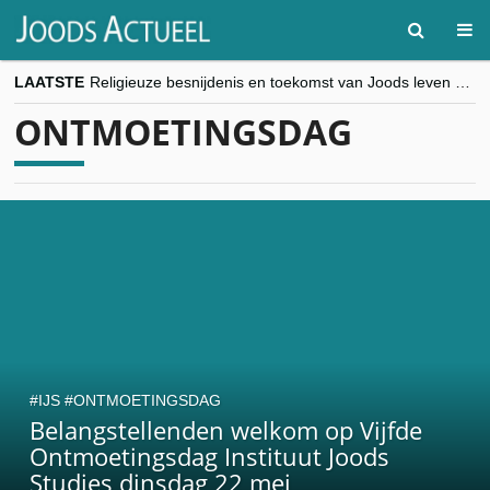
LAATSTE
Religieuze besnijdenis en toekomst van Joods leven centraal tijdens conferentie in Brussel
“Besnijdenisdebat toont hoe moeilijk seculiere Westen minderheden begrijpt”, Jinnih Beels (Vooruit)
ONTMOETINGSDAG
CITYTRIP | ROEMENIË – Boekarest: de verrassing van Oost-Europa
“Vandaag zit elke Jood in België op de beklaagdenbank”
goKosher lanceert nieuwe website en samenwerking met Mishpacha voor kosher travel en simchas wereldwijd
IJS
ONTMOETINGSDAG
Belangstellenden welkom op Vijfde
Ontmoetingsdag Instituut Joods
Studies dinsdag 22 mei