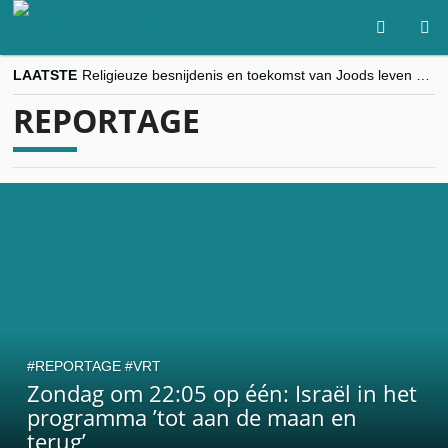
LAATSTE
Religieuze besnijdenis en toekomst van Joods leven centraal tijdens conferentie in Brussel
“Besnijdenisdebat toont hoe moeilijk seculiere Westen minderheden begrijpt”, Jinnih Beels (Vooruit)
REPORTAGE
CITYTRIP | ROEMENIË – Boekarest: de verrassing van Oost-Europa
“Vandaag zit elke Jood in België op de beklaagdenbank”
goKosher lanceert nieuwe website en samenwerking met Mishpacha voor kosher travel en simchas wereldwijd
REPORTAGE
VRT
Zondag om 22:05 op één: Israël in het
programma ’tot aan de maan en
terug’