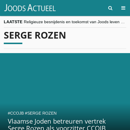
LAATSTE
Religieuze besnijdenis en toekomst van Joods leven centraal tijdens conferentie in Brussel
“Besnijdenisdebat toont hoe moeilijk seculiere Westen minderheden begrijpt”, Jinnih Beels (Vooruit)
SERGE ROZEN
CITYTRIP | ROEMENIË – Boekarest: de verrassing van Oost-Europa
“Vandaag zit elke Jood in België op de beklaagdenbank”
goKosher lanceert nieuwe website en samenwerking met Mishpacha voor kosher travel en simchas wereldwijd
CCOJB
SERGE ROZEN
Vlaamse Joden betreuren vertrek
Serge Rozen als voorzitter CCOJB