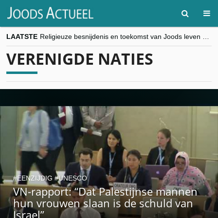
LAATSTE
Religieuze besnijdenis en toekomst van Joods leven centraal tijdens conferentie in Brussel
“Besnijdenisdebat toont hoe moeilijk seculiere Westen minderheden begrijpt”, Jinnih Beels (Vooruit)
VERENIGDE NATIES
CITYTRIP | ROEMENIË – Boekarest: de verrassing van Oost-Europa
“Vandaag zit elke Jood in België op de beklaagdenbank”
goKosher lanceert nieuwe website en samenwerking met Mishpacha voor kosher travel en simchas wereldwijd
EENZIJDIG
UNESCO
VN-rapport: “Dat Palestijnse mannen
hun vrouwen slaan is de schuld van
Israel”