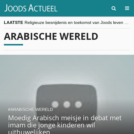
LAATSTE
Religieuze besnijdenis en toekomst van Joods leven centraal tijdens conferentie in Brussel
“Besnijdenisdebat toont hoe moeilijk seculiere Westen minderheden begrijpt”, Jinnih Beels (Vooruit)
ARABISCHE WERELD
CITYTRIP | ROEMENIË – Boekarest: de verrassing van Oost-Europa
“Vandaag zit elke Jood in België op de beklaagdenbank”
goKosher lanceert nieuwe website en samenwerking met Mishpacha voor kosher travel en simchas wereldwijd
ARABISCHE WERELD
Moedig Arabisch meisje in debat met
imam die jonge kinderen wil
uithuwelijken