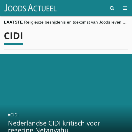
LAATSTE
Religieuze besnijdenis en toekomst van Joods leven centraal tijdens conferentie in Brussel
“Besnijdenisdebat toont hoe moeilijk seculiere Westen minderheden begrijpt”, Jinnih Beels (Vooruit)
CIDI
CITYTRIP | ROEMENIË – Boekarest: de verrassing van Oost-Europa
“Vandaag zit elke Jood in België op de beklaagdenbank”
goKosher lanceert nieuwe website en samenwerking met Mishpacha voor kosher travel en simchas wereldwijd
CIDI
Nederlandse CIDI kritisch voor
regering Netanyahu