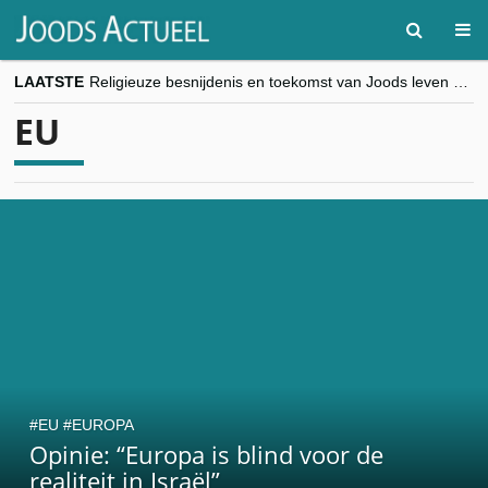
LAATSTE
Religieuze besnijdenis en toekomst van Joods leven centraal tijdens conferentie in Brussel
“Besnijdenisdebat toont hoe moeilijk seculiere Westen minderheden begrijpt”, Jinnih Beels (Vooruit)
EU
CITYTRIP | ROEMENIË – Boekarest: de verrassing van Oost-Europa
“Vandaag zit elke Jood in België op de beklaagdenbank”
goKosher lanceert nieuwe website en samenwerking met Mishpacha voor kosher travel en simchas wereldwijd
EU
EUROPA
Opinie: “Europa is blind voor de
realiteit in Israël”