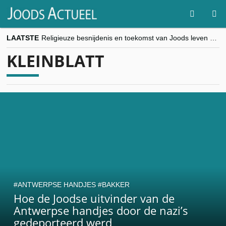
LAATSTE
Religieuze besnijdenis en toekomst van Joods leven centraal tijdens conferentie in Brussel
“Besnijdenisdebat toont hoe moeilijk seculiere Westen minderheden begrijpt”, Jinnih Beels (Vooruit)
KLEINBLATT
CITYTRIP | ROEMENIË – Boekarest: de verrassing van Oost-Europa
“Vandaag zit elke Jood in België op de beklaagdenbank”
goKosher lanceert nieuwe website en samenwerking met Mishpacha voor kosher travel en simchas wereldwijd
ANTWERPSE HANDJES
BAKKER
Hoe de Joodse uitvinder van de
Antwerpse handjes door de nazi’s
gedeporteerd werd