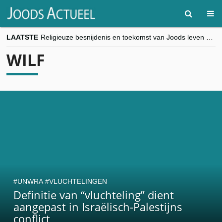
LAATSTE
Religieuze besnijdenis en toekomst van Joods leven centraal tijdens conferentie in Brussel
“Besnijdenisdebat toont hoe moeilijk seculiere Westen minderheden begrijpt”, Jinnih Beels (Vooruit)
WILF
CITYTRIP | ROEMENIË – Boekarest: de verrassing van Oost-Europa
“Vandaag zit elke Jood in België op de beklaagdenbank”
goKosher lanceert nieuwe website en samenwerking met Mishpacha voor kosher travel en simchas wereldwijd
UNWRA
VLUCHTELINGEN
Definitie van “vluchteling” dient
aangepast in Israëlisch-Palestijns
conflict