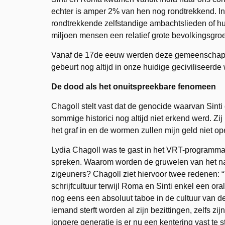
echter is amper 2% van hen nog rondtrekkend. In
rondtrekkende zelfstandige ambachtslieden of h
miljoen mensen een relatief grote bevolkingsgr
Vanaf de 17de eeuw werden deze gemeenschappe
gebeurt nog altijd in onze huidige geciviliseerde
De dood als het onuitspreekbare fenomeen
Chagoll stelt vast dat de genocide waarvan Sinti
sommige historici nog altijd niet erkend werd. Zi
het graf in en de wormen zullen mijn geld niet op
Lydia Chagoll was te gast in het VRT-programm
spreken. Waarom worden de gruwelen van het na
zigeuners? Chagoll ziet hiervoor twee redenen: 
schrijfcultuur terwijl Roma en Sinti enkel een or
nog eens een absoluut taboe in de cultuur van d
iemand sterft worden al zijn bezittingen, zelfs z
jongere generatie is er nu een kentering vast te 