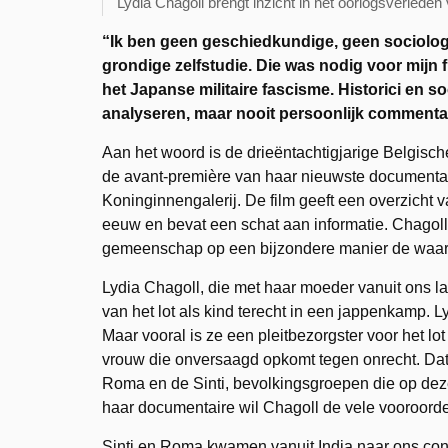
Lydia Chagoll brengt inzicht in het oorlogsverlede
“Ik ben geen geschiedkundige, geen sociologe
grondige zelfstudie. Die was nodig voor mijn
het Japanse militaire fascisme. Historici en s
analyseren, maar nooit persoonlijk commenta
Aan het woord is de drieëntachtigjarige Belgis
de avant-première van haar nieuwste documenta
Koninginnengalerij. De film geeft een overzicht
eeuw en bevat een schat aan informatie. Chagoll 
gemeenschap op een bijzondere manier de waard
Lydia Chagoll, die met haar moeder vanuit ons l
van het lot als kind terecht in een jappenkamp. L
Maar vooral is ze een pleitbezorgster voor het 
vrouw die onversaagd opkomt tegen onrecht. Dat 
Roma en de Sinti, bevolkingsgroepen die op dez
haar documentaire wil Chagoll de vele vooroorde
Sinti en Roma kwamen vanuit India naar ons co