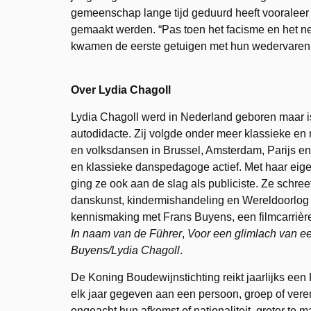
gemeenschap lange tijd geduurd heeft vooraleer
gemaakt werden. “Pas toen het facisme en het n
kwamen de eerste getuigen met hun wedervaren 
Over Lydia
Chagoll
Lydia Chagoll werd in Nederland geboren maar is
autodidacte. Zij volgde onder meer klassieke en
en volksdansen in Brussel, Amsterdam, Parijs en
en klassieke danspedagoge actief. Met haar eig
ging ze ook aan de slag als publiciste. Ze schre
danskunst, kindermishandeling en Wereldoorlog II
kennismaking met Frans Buyens, een filmcarrière
In naam van de Führer
,
Voor een glimlach van e
Buyens/Lydia Chagoll
.
De Koning Boudewijnstichting reikt jaarlijks een
elk jaar gegeven aan een persoon, groep of veren
ongeacht hun afkomst of nationaliteit, groter te 