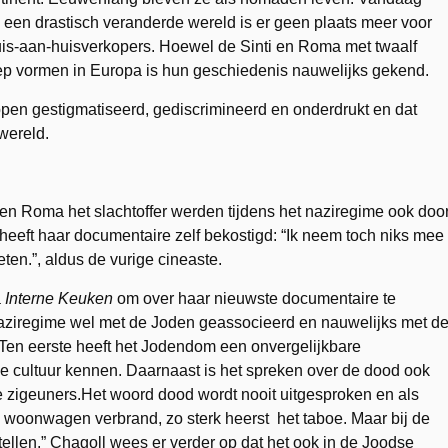
 een drastisch veranderde wereld is er geen plaats meer voor
uis-aan-huisverkopers. Hoewel de Sinti en Roma met twaalf
oep vormen in Europa is hun geschiedenis nauwelijks gekend.
n gestigmatiseerd, gediscrimineerd en onderdrukt en dat
 wereld.
 en Roma het slachtoffer werden tijdens het naziregime ook doo
j heeft haar documentaire zelf bekostigd: “Ik neem toch niks mee
eten.”, aldus de vurige cineaste.
a
Interne Keuken
om over haar nieuwste documentaire te
ziregime wel met de Joden geassocieerd en nauwelijks met d
“Ten eerste heeft het Jodendom een onvergelijkbare
ale cultuur kennen. Daarnaast is het spreken over de dood ook
e zigeuners.Het woord dood wordt nooit uitgesproken en als
ijn woonwagen verbrand, zo sterk heerst het taboe. Maar bij de
stellen.” Chagoll wees er verder op dat het ook in de Joodse