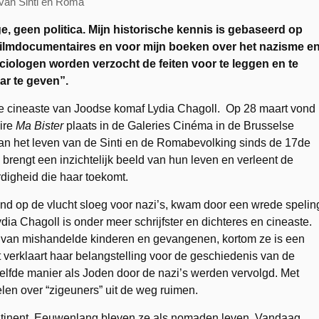
n van Sinti en Roma
, geen politica. Mijn historische kennis is gebaseerd op
 filmdocumentaires en voor mijn boeken over het nazisme e
ociologen worden verzocht de feiten voor te leggen en te
ar te geven”.
che cineaste van Joodse komaf Lydia Chagoll. Op 28 maart vond
ire
Ma Bister
plaats in de Galeries Cinéma in de Brusselse
 van het leven van de Sinti en de Romabevolking sinds de 17de
brengt een inzichtelijk beeld van hun leven en verleent de
igheid die haar toekomt.
and op de vlucht sloeg voor nazi’s, kwam door een wrede spelin
ydia Chagoll is onder meer schrijfster en dichteres en cineaste.
lot van mishandelde kinderen en gevangenen, kortom ze is een
verklaart haar belangstelling voor de geschiedenis van de
elfde manier als Joden door de nazi’s werden vervolgd. Met
len over “zigeuners” uit de weg ruimen.
ntinent. Eeuwenlang bleven ze als nomaden leven. Vandaag