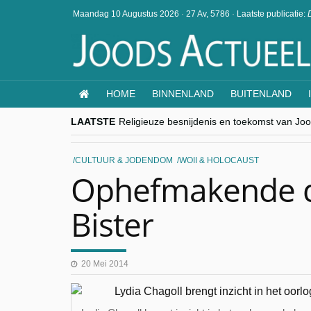
Maandag 10 Augustus 2026
·
27 Av, 5786
·
Laatste publicatie:
HOME
BINNENLAND
BUITENLAND
LAATSTE
Religieuze besnijdenis en toekomst van Jood
“Besnijdenisdebat toont hoe moeilijk seculi
CITYTRIP | ROEMENIË – Boekarest: de ver
“Vandaag zit elke Jood in België op de bek
CULTUUR & JODENDOM
WOII & HOLOCAUST
goKosher lanceert nieuwe website en same
Ophefmakende 
Bister
20 Mei 2014