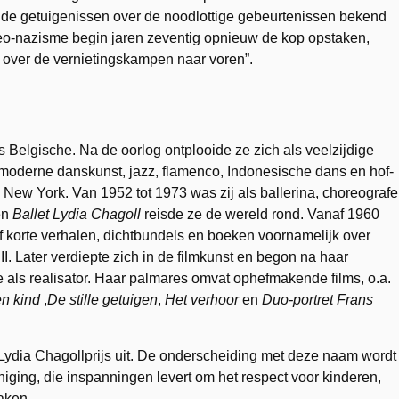
 de getuigenissen over de noodlottige gebeurtenissen bekend
eo-nazisme begin jaren zeventig opnieuw de kop opstaken,
over de vernietingskampen naar voren”.
 Belgische. Na de oorlog ontplooide ze zich als veelzijdige
 moderne danskunst, jazz, flamenco, Indonesische dans en hof-
 New York. Van 1952 tot 1973 was zij als ballerina, choreografe
en
Ballet Lydia Chagoll
reisde ze de wereld rond. Vanaf 1960
ef korte verhalen, dichtbundels en boeken voornamelijk over
. Later verdiepte zich in de filmkunst en begon na haar
 als realisator. Haar palmares omvat ophefmakende films, o.a.
en kind
,
De stille getuigen
,
Het verhoor
en
Duo-portret Frans
 Lydia Chagollprijs uit. De onderscheiding met deze naam wordt
iging, die inspanningen levert om het respect voor kinderen,
maken.