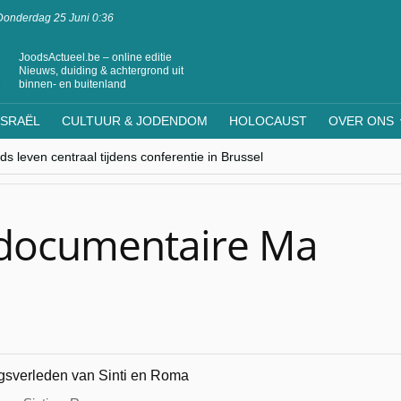
Donderdag 25 Juni 0:36
JoodsActueel.be – online editie
Nieuws, duiding & achtergrond uit
binnen- en buitenland
ISRAËL
CULTUUR & JODENDOM
HOLOCAUST
OVER ONS
s leven centraal tijdens conferentie in Brussel
ere Westen minderheden begrijpt”, Jinnih Beels (Vooruit)
rassing van Oost-Europa
laagdenbank”
nwerking met Mishpacha voor kosher travel en simchas wereldwijd
documentaire Ma