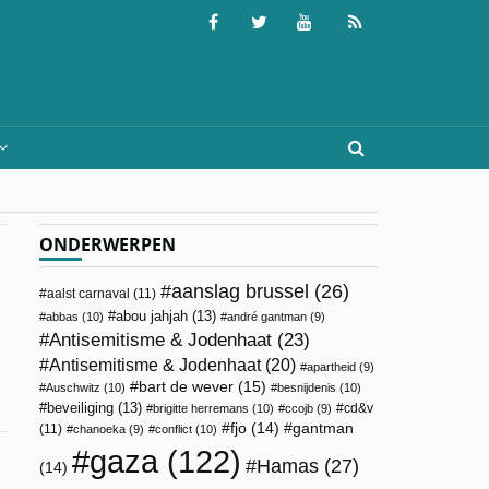
ONDERWERPEN
aanslag brussel
(26)
aalst carnaval
(11)
abou jahjah
(13)
abbas
(10)
andré gantman
(9)
Antisemitisme & Jodenhaat
(23)
Antisemitisme & Jodenhaat
(20)
apartheid
(9)
bart de wever
(15)
Auschwitz
(10)
besnijdenis
(10)
beveiliging
(13)
cd&v
brigitte herremans
(10)
ccojb
(9)
fjo
(14)
gantman
(11)
chanoeka
(9)
conflict
(10)
gaza
(122)
Hamas
(27)
(14)