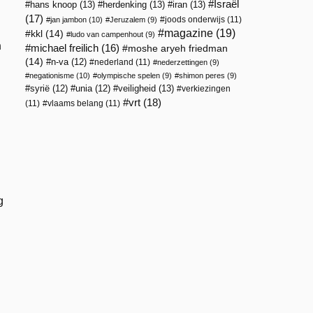
Israël
hans knoop
(13)
herdenking
(13)
iran
(13)
(17)
joods onderwijs
(11)
jan jambon
(10)
Jeruzalem
(9)
magazine
(19)
kkl
(14)
ludo van campenhout
(9)
n
michael freilich
(16)
moshe aryeh friedman
(14)
n-va
(12)
nederland
(11)
nederzettingen
(9)
negationisme
(10)
olympische spelen
(9)
shimon peres
(9)
veiligheid
(13)
syrië
(12)
unia
(12)
verkiezingen
vrt
(18)
(11)
vlaams belang
(11)
g