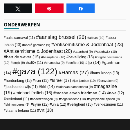
Tweet
Pin
Share
ONDERWERPEN
aanslag brussel
(26)
abou
aalst carnaval
(11)
abbas
(10)
Antisemitisme & Jodenhaat
(23)
jahjah
(13)
andré gantman
(9)
Antisemitisme & Jodenhaat
(20)
apartheid
(9)
Auschwitz
(10)
bart de wever
(15)
beveiliging
(13)
besnijdenis
(10)
brigitte herremans
fjo
(14)
gantman
cd&v
(11)
(10)
ccojb
(9)
chanoeka
(9)
conflict
(10)
gaza
(122)
Hamas
(27)
(14)
hans knoop
(13)
Israël
(17)
herdenking
(13)
iran
(13)
jan jambon
(10)
Jeruzalem
(9)
magazine
kkl
(14)
joods onderwijs
(11)
ludo van campenhout
(9)
(19)
michael freilich
(16)
moshe aryeh friedman
(14)
n-va
(12)
nederland
(11)
nederzettingen
(9)
negationisme
(10)
olympische spelen
(9)
veiligheid
(13)
syrië
(12)
unia
(12)
verkiezingen
(11)
shimon peres
(9)
vrt
(18)
vlaams belang
(11)