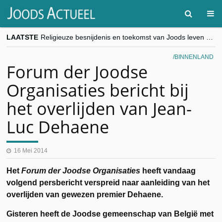
LAATSTE
Religieuze besnijdenis en toekomst van Joods leven centraal tijdens conferentie in Brussel
“Besnijdenisdebat toont hoe moeilijk seculiere Westen minderheden begrijpt”, Jinnih Beels (Vooruit)
CITYTRIP | ROEMENIË – Boekarest: de verrassing van Oost-Europa
BINNENLAND
“Vandaag zit elke Jood in België op de beklaagdenbank”
Forum der Joodse
goKosher lanceert nieuwe website en samenwerking met Mishpacha voor kosher travel en simchas wereldwijd
Organisaties bericht bij
het overlijden van Jean-
Luc Dehaene
16 Mei 2014
Het
Forum der Joodse Organisaties
heeft vandaag
volgend persbericht verspreid naar aanleiding van het
overlijden van gewezen premier Dehaene.
Gisteren heeft de Joodse gemeenschap van België met