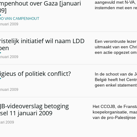
mpenhout over Gaza [januari
aangevuld met N-VA, 
instemden met een re
09]
DO VAN CAMPENHOUT
anuari 2009
istelijk initiatief wil naam LDD
Een verontruste lezer 
pen
uitmaakt van een Chri
een actie opgezet o
anuari 2009
igieus of politiek conflict?
In de schoot van de
België heeft het Cent
geen enkel statement
anuari 2009
B-videoverslag betoging
Het CCOJB, de Franst
sel 11 januari 2009
koepelorganisatie, ma
van de pro-Palestijnse
ari 2009