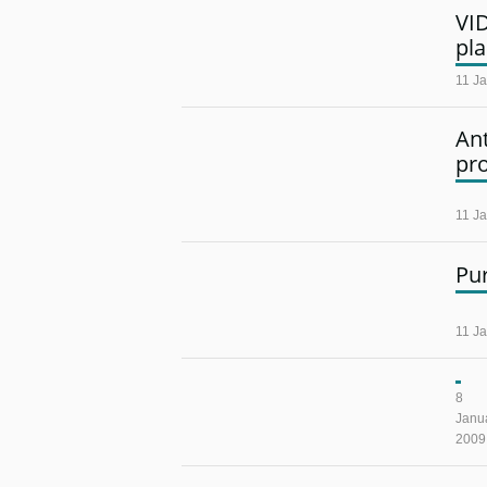
VI
pl
11 J
An
pro
11 J
Pu
11 J
8
Janu
2009