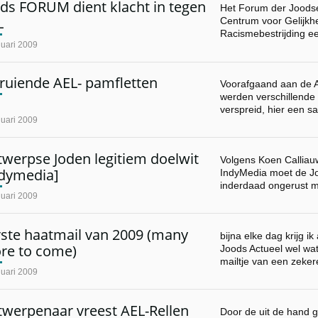
ds FORUM dient klacht in tegen
Het Forum der Joodse 
L
Centrum voor Gelijkh
Racismebestrijding e
nuari 2009
ruiende AEL- pamfletten
Voorafgaand aan de A
werden verschillende
verspreid, hier een 
nuari 2009
werpse Joden legitiem doelwit
Volgens Koen Calliauw
ndymedia]
IndyMedia moet de 
inderdaad ongerust 
nuari 2009
rste haatmail van 2009 (many
bijna elke dag krijg i
re to come)
Joods Actueel wel wat
mailtje van een zeke
nuari 2009
twerpenaar vreest AEL-Rellen
Door de uit de hand 