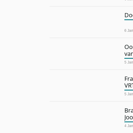
Do
6 Ja
Oo
va
5 Ja
Fr
VRT
5 Ja
Br
Joo
4 Ja