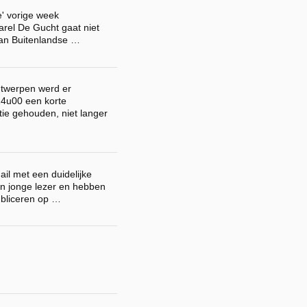
e' vorige week
rel De Gucht gaat niet
van Buitenlandse …
Antwerpen werd er
4u00 een korte
ie gehouden, niet langer
il met een duidelijke
n jonge lezer en hebben
ubliceren op …