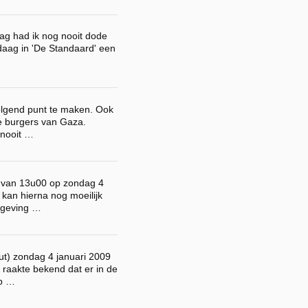
ag had ik nog nooit dode
daag in 'De Standaard' een
volgend punt te maken. Ook
de burgers van Gaza.
 nooit …
 van 13u00 op zondag 4
 kan hierna nog moeilijk
htgeving …
t) zondag 4 januari 2009
 raakte bekend dat er in de
op …