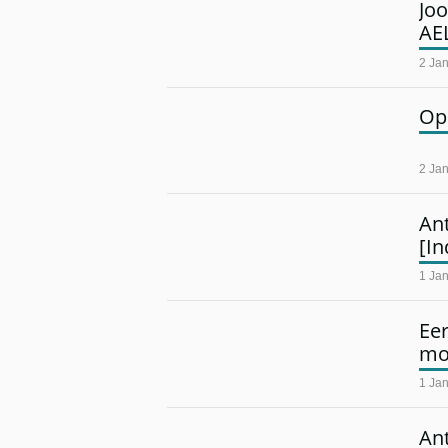
Joo
AE
2 Ja
Op
2 Ja
Ant
[I
1 Ja
Ee
mo
1 Ja
An