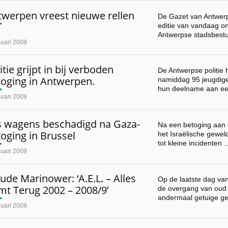
twerpen vreest nieuwe rellen
De Gazet van Antwerp
editie van vandaag onb
Antwerpse stadsbest
nuari 2009
itie grijpt in bij verboden
De Antwerpse politie 
toging in Antwerpen.
namiddag 95 jeugdige
hun deelname aan e
nuari 2009
s wagens beschadigd na Gaza-
Na een betoging aan 
oging in Brussel
het Israëlische gewel
tot kleine incidenten 
nuari 2009
ude Marinower: ‘A.E.L. – Alles
Op de laatste dag van
mt Terug 2002 – 2008/9’
de overgang van oud 
andermaal getuige g
nuari 2009