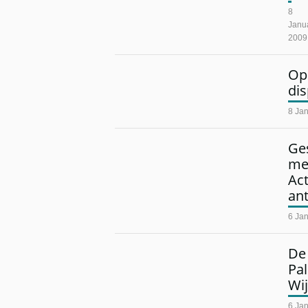
8
Janu
2009
Op
dis
8 Ja
Ges
met
Act
an
6 Ja
De
Pal
Wij
6 Ja