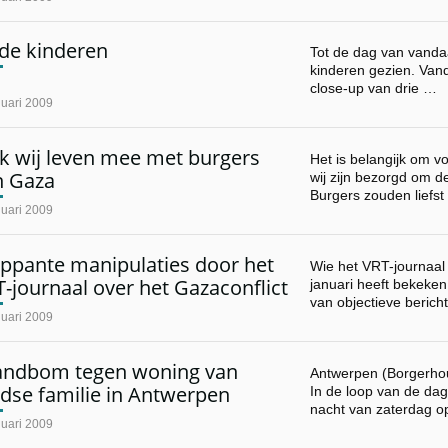
de kinderen
Tot de dag van vanda
kinderen gezien. Van
close-up van drie …
nuari 2009
k wij leven mee met burgers
Het is belangijk om 
n Gaza
wij zijn bezorgd om 
Burgers zouden liefst
nuari 2009
appante manipulaties door het
Wie het VRT-journaal
-journaal over het Gazaconflict
januari heeft bekeken
van objectieve beric
nuari 2009
andbom tegen woning van
Antwerpen (Borgerhou
dse familie in Antwerpen
In de loop van de dag
nacht van zaterdag 
nuari 2009