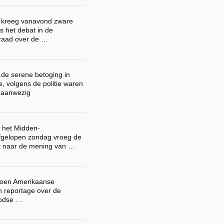
! kreeg vanavond zware
ens het debat in de
raad over de …
 de serene betoging in
e, volgens de politie waren
 aanwezig
r het Midden-
fgelopen zondag vroeg de
t naar de mening van …
ljoen Amerikaanse
n reportage over de
oodse …