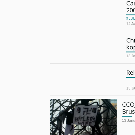
Ca
20
LU
14 J
Chr
ko
13 J
Rel
13 J
CCOJ
Brus
13 Janu