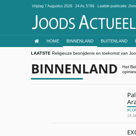
Vrijdag 7 Augustus 2026
·
24 Av, 5786
·
Laatste publicatie:
Dond
HOME
BINNENLAND
BUITENLAND
LAATSTE
Religieuze besnijdenis en toekomst van Jood
“Besnijdenisdebat toont hoe moeilijk seculi
BINNENLAND
CITYTRIP | ROEMENIË – Boekarest: de ver
Het Be
“Vandaag zit elke Jood in België op de bek
opinie
goKosher lanceert nieuwe website en same
Pal
Ar
CO
14 J
EX