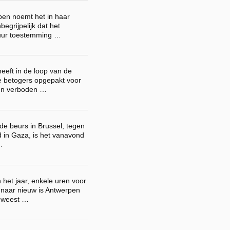
en noemt het in haar
egrijpelijk dat het
uur toestemming …
heeft in de loop van de
 betogers opgepakt voor
en verboden …
de beurs in Brussel, tegen
d in Gaza, is het vanavond
…
 het jaar, enkele uren voor
naar nieuw is Antwerpen
eweest …