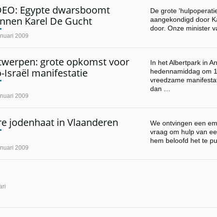
DEO: Egypte dwarsboomt
De grote 'hulpoperati
annen Karel De Gucht
aangekondigd door Ka
door. Onze minister 
anuari 2009
twerpen: grote opkomst voor
In het Albertpark in 
-Israël manifestatie
hedennamiddag om 1
vreedzame manifestat
dan …
anuari 2009
re jodenhaat in Vlaanderen
We ontvingen een ema
vraag om hulp van ee
hem beloofd het te p
anuari 2009
ari