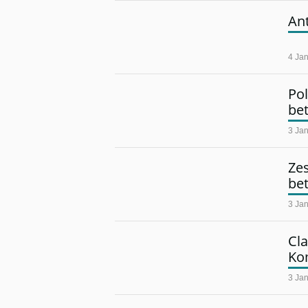
An
4 Ja
Pol
be
3 Ja
Ze
bet
3 Ja
Cla
Ko
3 Ja