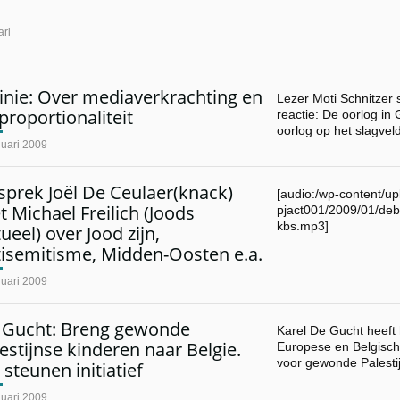
ari
inie: Over mediaverkrachting en
Lezer Moti Schnitzer
proportionaliteit
reactie: De oorlog in 
oorlog op het slagve
nuari 2009
prek Joël De Ceulaer(knack)
[audio:/wp-content/up
 Michael Freilich (Joods
pjact001/2009/01/de
kbs.mp3]
ueel) over Jood zijn,
tisemitisme, Midden-Oosten e.a.
nuari 2009
 Gucht: Breng gewonde
Karel De Gucht heeft
estijnse kinderen naar Belgie.
Europese en Belgisch
voor gewonde Palest
 steunen initiatief
nuari 2009