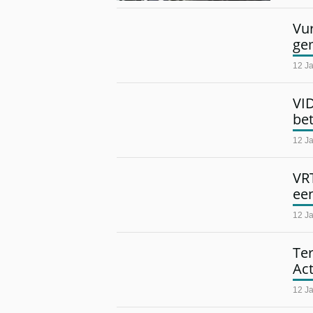
Vu
ge
12 J
VI
be
12 J
VRT
een
12 J
Ter
Ac
12 J