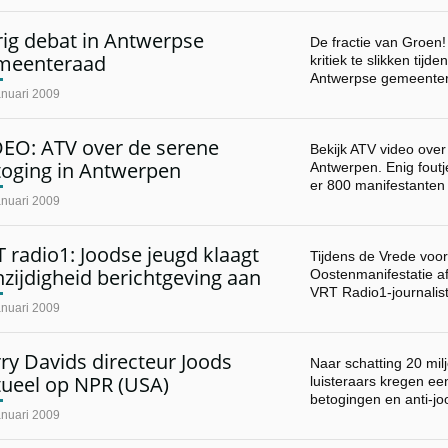
rig debat in Antwerpse
De fractie van Groen
meenteraad
kritiek te slikken tijd
Antwerpse gemeente
anuari 2009
DEO: ATV over de serene
Bekijk ATV video over
toging in Antwerpen
Antwerpen. Enig foutj
er 800 manifestanten
anuari 2009
 radio1: Joodse jeugd klaagt
Tijdens de Vrede voo
zijdigheid berichtgeving aan
Oostenmanifestatie a
VRT Radio1-journalis
anuari 2009
ry Davids directeur Joods
Naar schatting 20 mi
tueel op NPR (USA)
luisteraars kregen ee
betogingen en anti-j
anuari 2009