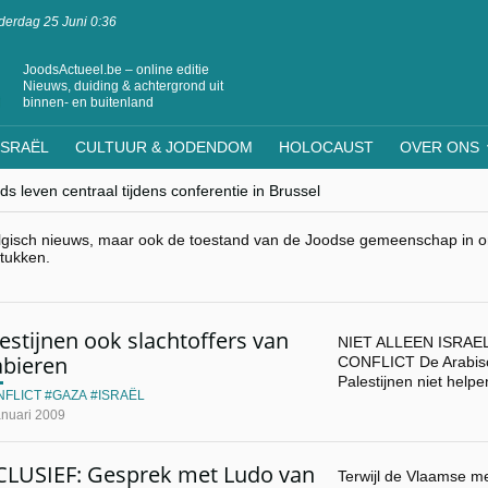
erdag 25 Juni 0:36
JoodsActueel.be – online editie
Nieuws, duiding & achtergrond uit
binnen- en buitenland
ISRAËL
CULTUUR & JODENDOM
HOLOCAUST
OVER ONS
s leven centraal tijdens conferentie in Brussel
ere Westen minderheden begrijpt”, Jinnih Beels (Vooruit)
rassing van Oost-Europa
lgisch nieuws, maar ook de toestand van de Joodse gemeenschap in ons
laagdenbank”
stukken.
nwerking met Mishpacha voor kosher travel en simchas wereldwijd
estijnen ook slachtoffers van
NIET ALLEEN ISRAE
abieren
CONFLICT De Arabisc
Palestijnen niet help
NFLICT
GAZA
ISRAËL
anuari 2009
CLUSIEF: Gesprek met Ludo van
Terwijl de Vlaamse me