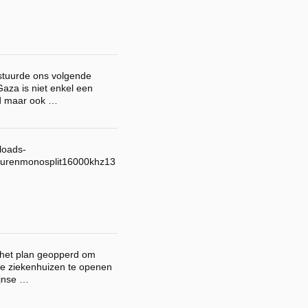
 stuurde ons volgende
Gaza is niet enkel een
ld maar ook …
loads-
burenmonosplit16000khz13
 het plan geopperd om
e ziekenhuizen te openen
ijnse …