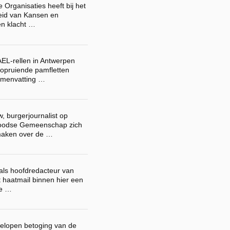
Organisaties heeft bij het
eid van Kansen en
en klacht …
EL-rellen in Antwerpen
 opruiende pamfletten
samenvatting …
, burgerjournalist op
Joodse Gemeenschap zich
maken over de …
k als hoofdredacteur van
 haatmail binnen hier een
re …
gelopen betoging van de