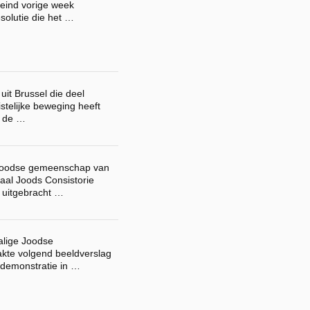
eind vorige week
solutie die het …
uit Brussel die deel
stelijke beweging heeft
m de …
 Joodse gemeenschap van
raal Joods Consistorie
 uitgebracht …
alige Joodse
akte volgend beeldverslag
 demonstratie in …