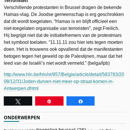
Terroristen
Verschillende protestanten in Brussel dragen de bekende
Hamas-vlag. De Joodse gemeenschap is erg geschrokken
dat dit wordt toegelaten. “Hamas is en blijft officieel een
niet-toegelaten organisatie van terroristen”, zegt Freilich.
Hij begrijpt niet dat de initiatiefnemers van de protestmars
het symbool toelaten. “11.11.11 zou hier iets tegen moeten
doen. Het is trouwens ook opvallend dat de manifestanten
betogen tegen het geweld op de Palestijnen, maar dat het
leed van de Israëli’s niet wordt vermeld.” (belga/lpb)
http://www.hln.be/hln/nl/957/Belgie/article/detail/583783/20
08/12/31/Joden-durven-niet-meer-op-straat-komen-in-
Antwerpen.dhtml
Tweet
Pin
Share
ONDERWERPEN
aanslag brussel
(26)