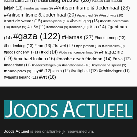
abou
aalst carnaval
(11)
abbas
(10)
Antisemitisme & Jodenhaat
(23)
jahjah
(13)
andré gantman
(9)
Antisemitisme & Jodenhaat
(20)
apartheid
(9)
Auschwitz
(10)
bart de wever
(15)
beveiliging
(13)
besnijdenis
(10)
brigitte herremans
fjo
(14)
gantman
cd&v
(11)
(10)
ccojb
(9)
chanoeka
(9)
conflict
(10)
gaza
(122)
Hamas
(27)
(14)
hans knoop
(13)
Israël
(17)
herdenking
(13)
iran
(13)
jan jambon
(10)
Jeruzalem
(9)
magazine
kkl
(14)
joods onderwijs
(11)
ludo van campenhout
(9)
(19)
michael freilich
(16)
moshe aryeh friedman
(14)
n-va
(12)
nederland
(11)
nederzettingen
(9)
negationisme
(10)
olympische spelen
(9)
veiligheid
(13)
syrië
(12)
unia
(12)
verkiezingen
(11)
shimon peres
(9)
vrt
(18)
vlaams belang
(11)
Joods Actueel
is een onafhankelijk nieuwsmedium.