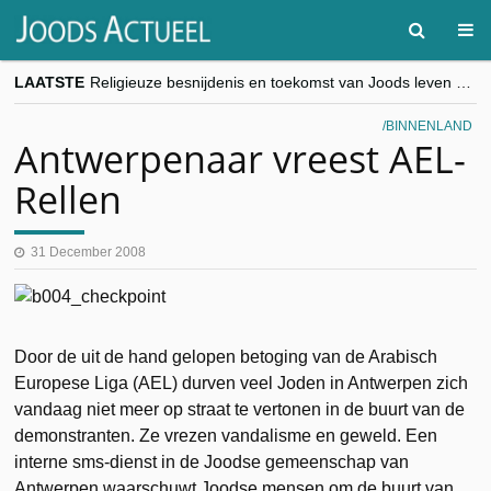
LAATSTE
Religieuze besnijdenis en toekomst van Joods leven centraal tijdens conferentie in Brussel
“Besnijdenisdebat toont hoe moeilijk seculiere Westen minderheden begrijpt”, Jinnih Beels (Vooruit)
CITYTRIP | ROEMENIË – Boekarest: de verrassing van Oost-Europa
BINNENLAND
“Vandaag zit elke Jood in België op de beklaagdenbank”
Antwerpenaar vreest AEL-
goKosher lanceert nieuwe website en samenwerking met Mishpacha voor kosher travel en simchas wereldwijd
Rellen
31 December 2008
Door de uit de hand gelopen betoging van de Arabisch
Europese Liga (AEL) durven veel Joden in Antwerpen zich
vandaag niet meer op straat te vertonen in de buurt van de
demonstranten. Ze vrezen vandalisme en geweld. Een
interne sms-dienst in de Joodse gemeenschap van
Antwerpen waarschuwt Joodse mensen om de buurt van