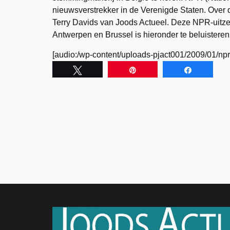
nieuwsverstrekker in de Verenigde Staten. Over
Terry Davids van Joods Actueel. Deze NPR-uitzen
Antwerpen en Brussel is hieronder te beluisteren
[audio:/wp-content/uploads-pjact001/2009/01/np
Tweet
Pin
Share