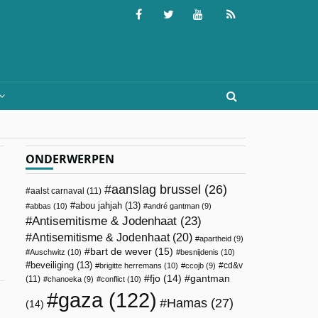
ONDERWERPEN
aanslag brussel
(26)
aalst carnaval
(11)
abou jahjah
(13)
abbas
(10)
andré gantman
(9)
Antisemitisme & Jodenhaat
(23)
Antisemitisme & Jodenhaat
(20)
apartheid
(9)
bart de wever
(15)
Auschwitz
(10)
besnijdenis
(10)
beveiliging
(13)
cd&v
brigitte herremans
(10)
ccojb
(9)
fjo
(14)
gantman
(11)
chanoeka
(9)
conflict
(10)
gaza
(122)
Hamas
(27)
(14)