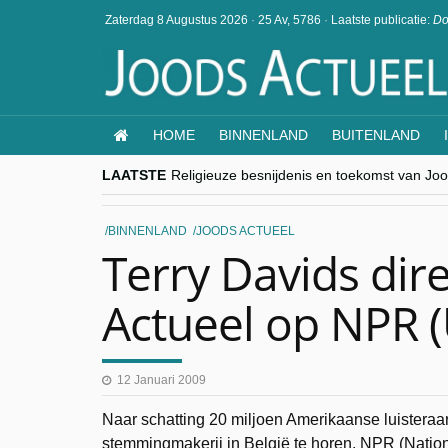
Zaterdag 8 Augustus 2026
·
25 Av, 5786
·
Laatste publicatie:
Do
HOME
BINNENLAND
BUITENLAND
LAATSTE
Religieuze besnijdenis en toekomst van Jood
“Besnijdenisdebat toont hoe moeilijk seculi
CITYTRIP | ROEMENIË – Boekarest: de ver
“Vandaag zit elke Jood in België op de bek
BINNENLAND
JOODS ACTUEEL
goKosher lanceert nieuwe website en same
Terry Davids dir
Actueel op NPR 
12 Januari 2009
Naar schatting 20 miljoen Amerikaanse luisteraa
stemmingmakerij in België te horen. NPR (Natio