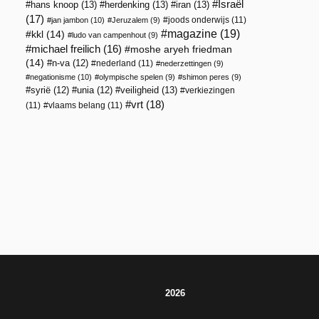
Israël
hans knoop
(13)
herdenking
(13)
iran
(13)
(17)
joods onderwijs
(11)
jan jambon
(10)
Jeruzalem
(9)
magazine
(19)
kkl
(14)
ludo van campenhout
(9)
michael freilich
(16)
moshe aryeh friedman
(14)
n-va
(12)
nederland
(11)
nederzettingen
(9)
negationisme
(10)
olympische spelen
(9)
shimon peres
(9)
veiligheid
(13)
syrië
(12)
unia
(12)
verkiezingen
vrt
(18)
(11)
vlaams belang
(11)
2026