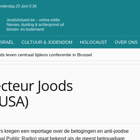
nderdag 25 Juni 0:36
JoodsActueel.be – online editie
Nieuws, duiding & achtergrond uit
binnen- en buitenland
ISRAËL
CULTUUR & JODENDOM
HOLOCAUST
OVER ONS
s leven centraal tijdens conferentie in Brussel
ere Westen minderheden begrijpt”, Jinnih Beels (Vooruit)
rassing van Oost-Europa
laagdenbank”
nwerking met Mishpacha voor kosher travel en simchas wereldwijd
ecteur Joods
(USA)
rs kregen een reportage over de betogingen en anti-joodse
nal Public Radio) staat bekend als de meest betrouwbare