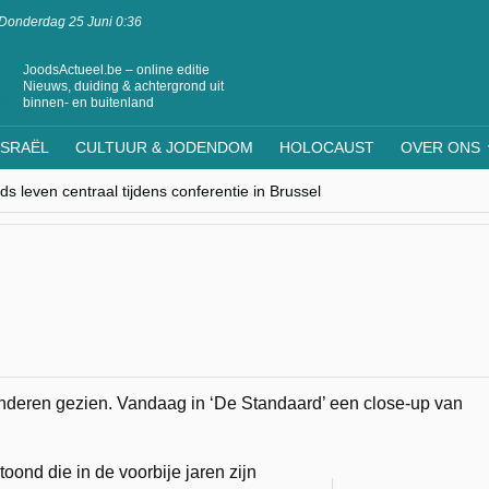
Donderdag 25 Juni 0:36
JoodsActueel.be – online editie
Nieuws, duiding & achtergrond uit
binnen- en buitenland
ISRAËL
CULTUUR & JODENDOM
HOLOCAUST
OVER ONS
s leven centraal tijdens conferentie in Brussel
ere Westen minderheden begrijpt”, Jinnih Beels (Vooruit)
rassing van Oost-Europa
laagdenbank”
nwerking met Mishpacha voor kosher travel en simchas wereldwijd
inderen gezien. Vandaag in ‘De Standaard’ een close-up van
ond die in de voorbije jaren zijn