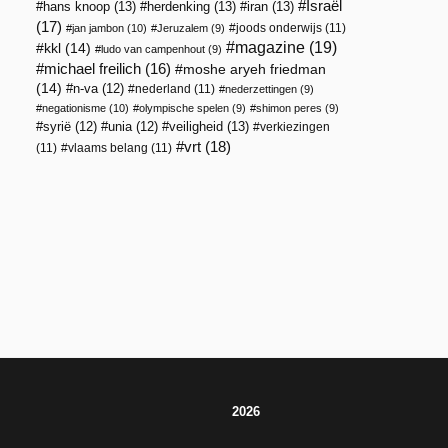
Israël
hans knoop
(13)
herdenking
(13)
iran
(13)
(17)
joods onderwijs
(11)
jan jambon
(10)
Jeruzalem
(9)
magazine
(19)
kkl
(14)
ludo van campenhout
(9)
michael freilich
(16)
moshe aryeh friedman
(14)
n-va
(12)
nederland
(11)
nederzettingen
(9)
negationisme
(10)
olympische spelen
(9)
shimon peres
(9)
veiligheid
(13)
syrië
(12)
unia
(12)
verkiezingen
vrt
(18)
(11)
vlaams belang
(11)
2026