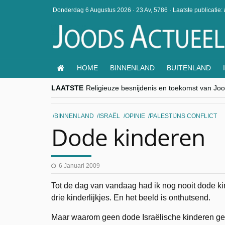
Donderdag 6 Augustus 2026
·
23 Av, 5786
·
Laatste publicatie:
HOME
BINNENLAND
BUITENLAND
LAATSTE
Religieuze besnijdenis en toekomst van Jood
“Besnijdenisdebat toont hoe moeilijk seculi
CITYTRIP | ROEMENIË – Boekarest: de ver
“Vandaag zit elke Jood in België op de bek
BINNENLAND
ISRAËL
OPINIE
PALESTIJNS CONFLICT
goKosher lanceert nieuwe website en same
Dode kinderen
6 Januari 2009
Tot de dag van vandaag had ik nog nooit dode k
drie kinderlijkjes. En het beeld is onthutsend.
Maar waarom geen dode Israëlische kinderen geto