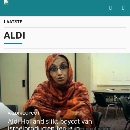
LAATSTE
ALDI
ALDI
BOYCOT
Aldi Holland slikt boycot van
Israëlproducten terug in