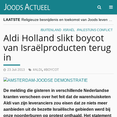
LAATSTE
Religieuze besnijdenis en toekomst van Joods leven centraal tijdens conferentie in Brussel
“Besnijdenisdebat toont hoe moeilijk seculiere Westen minderheden begrijpt”, Jinnih Beels (Vooruit)
CITYTRIP | ROEMENIË – Boekarest: de verrassing van Oost-Europa
BUITENLAND
ISRAËL
PALESTIJNS CONFLICT
“Vandaag zit elke Jood in België op de beklaagdenbank”
Aldi Holland slikt boycot
goKosher lanceert nieuwe website en samenwerking met Mishpacha voor kosher travel en simchas wereldwijd
van Israëlproducten terug
in
,
23 Juli 2013
ALDI
BOYCOT
De melding die gisteren in verschillende Nederlandse
kranten verscheen over het feit dat de warenhuisketen
Aldi van zijn leveranciers zou eisen dat ze niets meer
aanbieden uit de bezette Israëlische gebieden werd bij
onze noorderburen op protest onthaald. Het statement