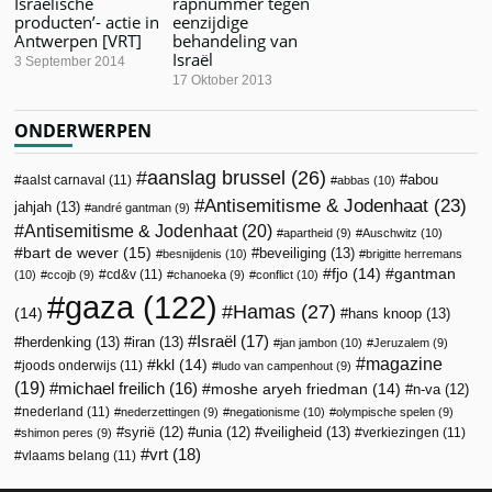
Israëlische
rapnummer tegen
producten’- actie in
eenzijdige
Antwerpen [VRT]
behandeling van
Israël
3 September 2014
17 Oktober 2013
ONDERWERPEN
aanslag brussel
(26)
abou
aalst carnaval
(11)
abbas
(10)
Antisemitisme & Jodenhaat
(23)
jahjah
(13)
andré gantman
(9)
Antisemitisme & Jodenhaat
(20)
apartheid
(9)
Auschwitz
(10)
bart de wever
(15)
beveiliging
(13)
besnijdenis
(10)
brigitte herremans
fjo
(14)
gantman
cd&v
(11)
(10)
ccojb
(9)
chanoeka
(9)
conflict
(10)
gaza
(122)
Hamas
(27)
(14)
hans knoop
(13)
Israël
(17)
herdenking
(13)
iran
(13)
jan jambon
(10)
Jeruzalem
(9)
magazine
kkl
(14)
joods onderwijs
(11)
ludo van campenhout
(9)
(19)
michael freilich
(16)
moshe aryeh friedman
(14)
n-va
(12)
nederland
(11)
nederzettingen
(9)
negationisme
(10)
olympische spelen
(9)
veiligheid
(13)
syrië
(12)
unia
(12)
verkiezingen
(11)
shimon peres
(9)
vrt
(18)
vlaams belang
(11)