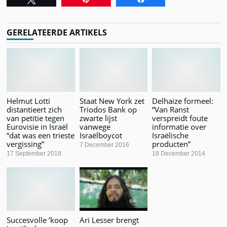
GERELATEERDE ARTIKELS
Helmut Lotti
Staat New York zet
Delhaize formeel:
distantieert zich
Triodos Bank op
“Van Ranst
van petitie tegen
zwarte lijst
verspreidt foute
Eurovisie in Israël
vanwege
informatie over
“dat was een trieste
Israëlboycot
Israëlische
vergissing”
producten”
7 December 2016
17 September 2018
18 December 2014
Succesvolle ‘koop
Ari Lesser brengt