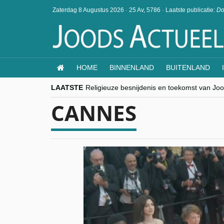
Zaterdag 8 Augustus 2026
·
25 Av, 5786
·
Laatste publicatie:
Do
HOME
BINNENLAND
BUITENLAND
LAATSTE
Religieuze besnijdenis en toekomst van Jood
“Besnijdenisdebat toont hoe moeilijk seculi
CANNES
CITYTRIP | ROEMENIË – Boekarest: de ver
“Vandaag zit elke Jood in België op de bek
goKosher lanceert nieuwe website en same