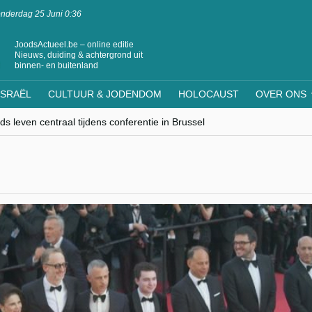
nderdag 25 Juni 0:36
JoodsActueel.be – online editie
Nieuws, duiding & achtergrond uit
binnen- en buitenland
ISRAËL
CULTUUR & JODENDOM
HOLOCAUST
OVER ONS
s leven centraal tijdens conferentie in Brussel
ere Westen minderheden begrijpt”, Jinnih Beels (Vooruit)
rassing van Oost-Europa
laagdenbank”
nwerking met Mishpacha voor kosher travel en simchas wereldwijd