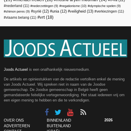
nederland
(11)
nederzettingen
(9)
negationisme
(10)
olympische spelen
(9)
veiligheid
(13)
syrië
(12)
unia
(12)
verkiezingen
(11)
shimon peres
(9)
vrt
(18)
vlaams belang
(11)
Joods Actueel
is een onafhankelijk nieuwsmedium.
De artikels en opiniestukken van de redactie vertolken enkel de mening
van Joods Actueel. Wij spreken niet in naam van de Joodse
gemeenschap. De Joodse gemeenschap in België heeft geen
gemandateerde feitelijke vertegenwoordiging. Het staat iedereen vrij om
een eigen mening te hebben en die te verkondigen.
2026
OVER ONS
BINNENLAND
ADVERTEREN
BUITENLAND