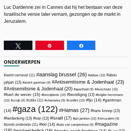
Luc Dardenne zei in Cannes dat hij het bestaan van deze
Israëlische versie later vernam, gezongen op de markt in
Jeruzalem.
Tweet
Pin
Share
ONDERWERPEN
aanslag brussel
(26)
abou
aalst carnaval
(11)
abbas
(10)
Antisemitisme & Jodenhaat
(23)
jahjah
(13)
andré gantman
(9)
Antisemitisme & Jodenhaat
(20)
apartheid
(9)
Auschwitz
(10)
bart de wever
(15)
beveiliging
(13)
besnijdenis
(10)
brigitte herremans
fjo
(14)
gantman
cd&v
(11)
(10)
ccojb
(9)
chanoeka
(9)
conflict
(10)
gaza
(122)
Hamas
(27)
(14)
hans knoop
(13)
Israël
(17)
herdenking
(13)
iran
(13)
jan jambon
(10)
Jeruzalem
(9)
magazine
kkl
(14)
joods onderwijs
(11)
ludo van campenhout
(9)
(19)
michael freilich
(16)
moshe aryeh friedman
(14)
n-va
(12)