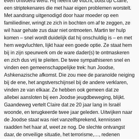
even ontvoerd werd. Hij neemt de vlucht, botst op Claire,
een striptekenares die met haar eigen problemen worstelt.
Met aandrang uitgenodigd door haar moeder op een
familiediner, wringt ze zich in bochten om af te zeggen, ze
wil haar gehate zus daar niet ontmoeten. Martin ter hulp
komen – snel wordt duidelijk dat hij onschuldig is – en met
hem wegvluchten, lijkt haar een goede optie. Ze staat hem
bij in zijn speurwerk om de ware dader(s) te ontmaskeren
en zich dus vrij te pleiten. De twee sympathiseren snel en
vinden een gemeenschappelijke trek: hun Joodse,
Ashkenazische afkomst. Die zou mee de paranoïde neiging
bij de ene, het angstverschijnsel bij de andere verklaren,
vinden ze van elkaar. Ze hebben ook gemeen dat ze
allebei aansloten bij een Joodse jeugdbeweging, blijkt.
Gaandeweg vertelt Claire dat ze 20 jaar lang in Israël
woonde, en terugkeerde twee jaar geleden. Uitwijken naar
de Joodse staat was niet vanzelfsprekend, kennissen
raadden het haar af, weet ze nog. De slechte ontvangst
daar, de onveilige situatie, het terrorisme,…, redenen