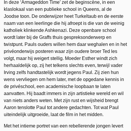
In deze ‘Armageddon Time’ zet de beginscène, in een
klaslokaal van een publieke school in Queens, al de
Joodse toon. De onderwijzer heet Turkeltaub en de eerste
naam van een leerlinge die hij afroept is die van de weinig
katholiek klinkende Ashkenazi. Deze openbare school
wordt later bij de Graffs thuis gespreksonderwerp en
twistpunt. Pauls ouders willen hem daar weghalen en in het
privéonderwijs posteren waar zijn oudere broer Ted les
volgt, maar hij weigert stellig. Moeder Esther windt zich
herhaaldelijk op, zij het telkens slechts even, terwijl vader
Irving zelfs handtastelijk wordt jegens Paul. Zij zien hun
wens vervliegen om hem later, met de opgedane kennis in
de privéschool, een academische loopbaan te laten
aanvatten. Hij baadt immers in zijn artistieke wereld en wil
van niets anders weten. Met zijn rust en wijsheid brengt
Aaron tenslotte Paul tot andere gedachten. Tot wat Paul
uiteindelijk uitgroeide, laat de film in het midden.
Met het intieme portret van een rebellerende jongen levert