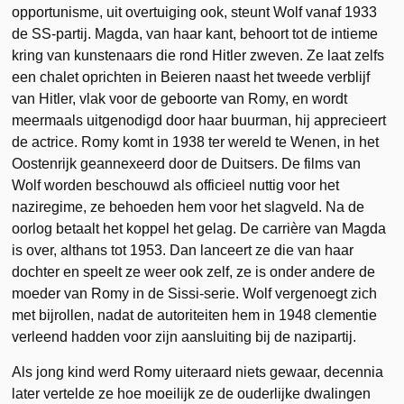
opportunisme, uit overtuiging ook, steunt Wolf vanaf 1933
de SS-partij. Magda, van haar kant, behoort tot de intieme
kring van kunstenaars die rond Hitler zweven. Ze laat zelfs
een chalet oprichten in Beieren naast het tweede verblijf
van Hitler, vlak voor de geboorte van Romy, en wordt
meermaals uitgenodigd door haar buurman, hij apprecieert
de actrice. Romy komt in 1938 ter wereld te Wenen, in het
Oostenrijk geannexeerd door de Duitsers. De films van
Wolf worden beschouwd als officieel nuttig voor het
naziregime, ze behoeden hem voor het slagveld. Na de
oorlog betaalt het koppel het gelag. De carrière van Magda
is over, althans tot 1953. Dan lanceert ze die van haar
dochter en speelt ze weer ook zelf, ze is onder andere de
moeder van Romy in de Sissi-serie. Wolf vergenoegt zich
met bijrollen, nadat de autoriteiten hem in 1948 clementie
verleend hadden voor zijn aansluiting bij de nazipartij.
Als jong kind werd Romy uiteraard niets gewaar, decennia
later vertelde ze hoe moeilijk ze de ouderlijke dwalingen