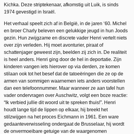
Kichka. Deze striptekenaar, afkomstig uit Luik, is sinds
1974 gevestigd in Israël.
Het verhaal speelt zich af in België, in de jaren ‘60. Michel
en broer Charly beleven een gelukkige jeugd in hun Joods
gezin. Hun zwijgzame en discrete vader Henri vertelt niets
over zijn verleden. Hij moet avonturier, piraat of
schattenjager geweest zijn, beelden zij zich in. De realiteit
is heel anders. Henri ging door de hel in deportatie. Zijn
kinderen vangen iets hierover op via derden, ze komen
stilaan ook tot het besef dat de tatoeëringen die ze op de
armen van sommigen waarnemen iets anders voorstellen
dan een telefoonnummer. Maar wanneer ze aan tafel hun
vader ondervragen over Auschwitz, volgt een boze reactie:
“Ik verbied jullie dit woord uit te spreken thuis!”. Henri
houdt lange tijd de lippen op elkaar, hij breekt het
stilzwijgen na het proces Eichmann in 1961. Een ware
gedaanteverwisseling ondergaat de Brusselaar, hij wordt
de onvermoeibare getuige van de waargenomen