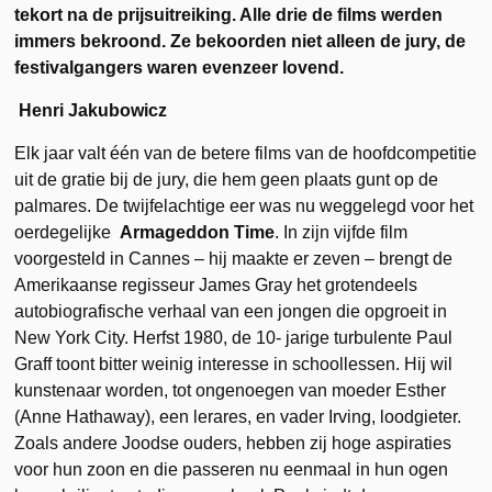
tekort na de prijsuitreiking. Alle drie de films werden
immers bekroond. Ze bekoorden niet alleen de jury, de
festivalgangers waren evenzeer lovend.
Henri Jakubowicz
Elk jaar valt één van de betere films van de hoofdcompetitie
uit de gratie bij de jury, die hem geen plaats gunt op de
palmares. De twijfelachtige eer was nu weggelegd voor het
oerdegelijke
Armageddon Time
. In zijn vijfde film
voorgesteld in Cannes – hij maakte er zeven – brengt de
Amerikaanse regisseur James Gray het grotendeels
autobiografische verhaal van een jongen die opgroeit in
New York City. Herfst 1980, de 10- jarige turbulente Paul
Graff toont bitter weinig interesse in schoollessen. Hij wil
kunstenaar worden, tot ongenoegen van moeder Esther
(Anne Hathaway), een lerares, en vader Irving, loodgieter.
Zoals andere Joodse ouders, hebben zij hoge aspiraties
voor hun zoon en die passeren nu eenmaal in hun ogen