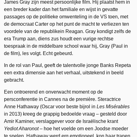
James Gray zijn meest persoonlijke film. Hij plaatst hem in
een breder kader dan het familiale en wijst in gevatte
passages op de politieke omwenteling in de VS toen, met
de democraat Carter op het punt de macht te verliezen ten
voordele van de republikein Reagan. Gray kondigt zelfs de
era Trump aan, diens zus houdt een vurige rechtse
toespraak in de middelbare school waar hij, Gray (Paul in
de film), les volgt. Echt gebeurd.
In de rol van Paul, geeft de talentvolle jonge Banks Repeta
een extra dimensie aan het verhaal, uitstekend in beeld
gebracht.
Een ontroerend en onverwacht moment op de
persconferentie in Cannes na de première. Steractrice
Anne Hathaway (Oscar voor beste bijrol in
Les Misérables
in 2013) kreeg de grappig bedoelde vraag – gesteld door
Amir Kaminer, verslaggever voor de Israëlische krant
Yediot Aharonot
– hoe het voelde om een Joodse moeder
te spelen. Hathaway werd erg emotioneel, kon haar tranen