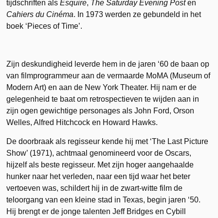
tijdschriften als
Esquire
,
The Saturday Evening Post
en
Cahiers du Cinéma
. In 1973 werden ze gebundeld in het
boek ‘Pieces of Time’.
Zijn deskundigheid leverde hem in de jaren ‘60 de baan op
van filmprogrammeur aan de vermaarde MoMA (Museum of
Modern Art) en aan de New York Theater. Hij nam er de
gelegenheid te baat om retrospectieven te wijden aan in
zijn ogen gewichtige personages als John Ford, Orson
Welles, Alfred Hitchcock en Howard Hawks.
De doorbraak als regisseur kende hij met ‘The Last Picture
Show’ (1971), achtmaal genomineerd voor de Oscars,
hijzelf als beste regisseur. Met zijn hoger aangehaalde
hunker naar het verleden, naar een tijd waar het beter
vertoeven was, schildert hij in de zwart-witte film de
teloorgang van een kleine stad in Texas, begin jaren ‘50.
Hij brengt er de jonge talenten Jeff Bridges en Cybill