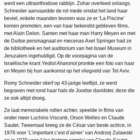
werd een ultraorthodoxe rabbijn. Zohar overleed onlangs.
Schneider aanvaardde de rol mede omdat het land haar
beviel, enkele maanden tevoren was ze er ‘La Piscine’
komen promoten, een van haar bekendst gebleven films,
met Alain Delon. Samen met haar man Harry Meyen en met
de Duitse persmagnaat en mecenas Axel Springer had ze
de bibliotheek en het auditorium van het
Israel Museum
in
Jeruzalem ingehuldigd. Op de voorpagina van de
Israëlische krant
Yediot Aharonot
pronkte een foto van haar
en Meyen bij hun aankomst op het vliegveld van Tel Aviv.
Romy Schneider stierf op 43-jarige leeftijd, ze werd
begraven met rond haar hals de Joodse davidster, deze die
ze ook altijd droeg.
Ze laat memorabele rollen achter, speelde in films van
onder meer Luchino Visconti, Orson Welles en Claude
Sautet. Tweemaal kreeg ze de César van beste actrice, in
1976 voor ‘L’important c’est d’aimer’ van Andrzej Zulawski