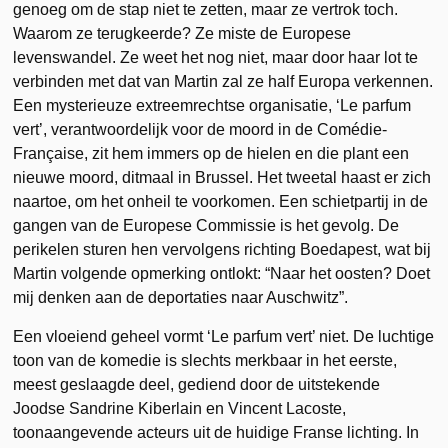
genoeg om de stap niet te zetten, maar ze vertrok toch.
Waarom ze terugkeerde? Ze miste de Europese
levenswandel. Ze weet het nog niet, maar door haar lot te
verbinden met dat van Martin zal ze half Europa verkennen.
Een mysterieuze extreemrechtse organisatie, ‘Le parfum
vert’, verantwoordelijk voor de moord in de Comédie-
Française, zit hem immers op de hielen en die plant een
nieuwe moord, ditmaal in Brussel. Het tweetal haast er zich
naartoe, om het onheil te voorkomen. Een schietpartij in de
gangen van de Europese Commissie is het gevolg. De
perikelen sturen hen vervolgens richting Boedapest, wat bij
Martin volgende opmerking ontlokt: “Naar het oosten? Doet
mij denken aan de deportaties naar Auschwitz”.
Een vloeiend geheel vormt ‘Le parfum vert’ niet. De luchtige
toon van de komedie is slechts merkbaar in het eerste,
meest geslaagde deel, gediend door de uitstekende
Joodse Sandrine Kiberlain en Vincent Lacoste,
toonaangevende acteurs uit de huidige Franse lichting. In