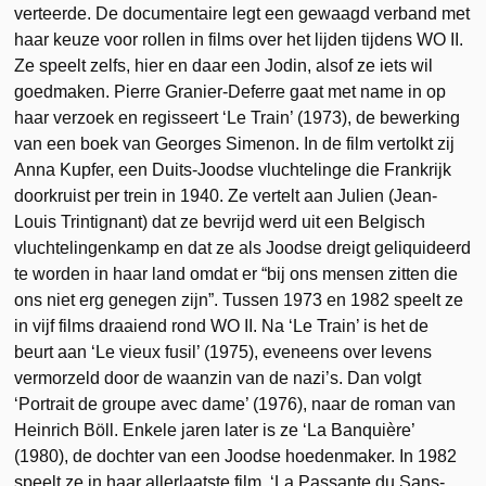
verteerde. De documentaire legt een gewaagd verband met
haar keuze voor rollen in films over het lijden tijdens WO II.
Ze speelt zelfs, hier en daar een Jodin, alsof ze iets wil
goedmaken. Pierre Granier-Deferre gaat met name in op
haar verzoek en regisseert ‘Le Train’ (1973), de bewerking
van een boek van Georges Simenon. In de film vertolkt zij
Anna Kupfer, een Duits-Joodse vluchtelinge die Frankrijk
doorkruist per trein in 1940. Ze vertelt aan Julien (Jean-
Louis Trintignant) dat ze bevrijd werd uit een Belgisch
vluchtelingenkamp en dat ze als Joodse dreigt geliquideerd
te worden in haar land omdat er “bij ons mensen zitten die
ons niet erg genegen zijn”. Tussen 1973 en 1982 speelt ze
in vijf films draaiend rond WO II. Na ‘Le Train’ is het de
beurt aan ‘Le vieux fusil’ (1975), eveneens over levens
vermorzeld door de waanzin van de nazi’s. Dan volgt
‘Portrait de groupe avec dame’ (1976), naar de roman van
Heinrich Böll. Enkele jaren later is ze ‘La Banquière’
(1980), de dochter van een Joodse hoedenmaker. In 1982
speelt ze in haar allerlaatste film, ‘La Passante du Sans-