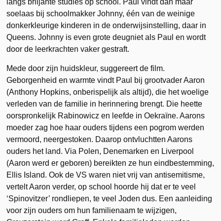
langs briljante studies op school. Paul vindt dan maar
soelaas bij schoolmakker Johnny, één van de weinige
donkerkleurige kinderen in de onderwijsinstelling, daar in
Queens. Johnny is even grote deugniet als Paul en wordt
door de leerkrachten vaker gestraft.
Mede door zijn huidskleur, suggereert de film.
Geborgenheid en warmte vindt Paul bij grootvader Aaron
(Anthony Hopkins, onberispelijk als altijd), die het woelige
verleden van de familie in herinnering brengt. Die heette
oorspronkelijk Rabinowicz en leefde in Oekraïne. Aarons
moeder zag hoe haar ouders tijdens een pogrom werden
vermoord, neergestoken. Daarop ontvluchtten Aarons
ouders het land. Via Polen, Denemarken en Liverpool
(Aaron werd er geboren) bereikten ze hun eindbestemming,
Ellis Island. Ook de VS waren niet vrij van antisemitisme,
vertelt Aaron verder, op school hoorde hij dat er te veel
‘Spinovitzer’ rondliepen, te veel Joden dus. Een aanleiding
voor zijn ouders om hun familienaam te wijzigen,