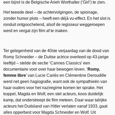
een bijrol is de Belgische Arieh Worthalter (‘Girl’) te zien.
Het tweede deel – de achtervolgingen, de spionage,
zonder humor plots – heeft een déjà vu-effect. En het slot is
ronduit ontgoochelend, alsof de regisseur weggeroepen
werd en vergat zijn film af te maken.
Ter gelegenheid van de 40ste verjaardag van de dood van
Romy Schneider – de Duitse actrice overleed op 43-jarige
leeftijd – stelde de sectie ‘Cannes Classics’ een
documentaire voor over haar bewogen leven. ‘
Romy,
femme libre
’ van Lucie Cariès en Clémentine Deroudille
werd net geen hagiografie, want ook de sympathieën van
haar ouders voor het naziregime komen ter sprake. Het
koppel, Magda en Wolf, een stel acteurs, koos duidelijk
kamp, dat onderstreept de film meteen. Daar waar talrijke
acteurs het Duitsland van Hitler verlaten vanaf 1933, gaat
alles opperbest voor Magda Schneider en Wolf. Uit