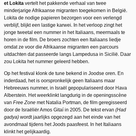
et Lokita
vertelt het pakkende verhaal van twee
minderjarige Afrikaanse migranten toegekomen in België.
Lokita de nodige papieren bezorgen voor een verlengd
verblijf, blijkt een lastige karwei. In het verloop zingt het
jonge tweetal een nummer in het Italiaans, meermaals te
horen in de film. De broers zochten een Italiaans liedje
omdat ze voor die Afrikaanse migranten een parcours
uitdachten dat passeerde langs Lampedusa in Sicilië. Daar
zou Lokita het nummer geleerd hebben.
Op het festival klonk de tune bekend in Joodse oren. En
inderdaad, het is oorspronkelijk geen Italiaans maar
Hebreeuws nummer, in Israël gepopulariseerd door Hava
Alberstein. Het weerklinkt langdurig in de openingsscène
van
Free Zone
met Natalia Portman, de film geregisseerd
door de Israëliër Amos Gitaí in 2005. De tekst ervan
(Had
gadya)
wordt jaarlijks opgezegd aan het einde van het
avondmaal tijdens het Joods paasfeest. In het Italiaans
klinkt het gelijkaardig.