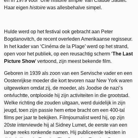
en in 1979 voor ‘Une histoire simple’ van Claude Sautet.
Haar eigen
histoire
was allesbehalve simpel.
Hulde werd op het festival ook gebracht aan Peter
Bogdanovitch, de recent overleden Amerikaanse regisseur.
In het kader van ‘Cinéma de la Plage’ werd op het strand,
open voor het publiek, op een reusachtig scherm ‘
The Last
Picture Show
’ vertoond, zijn meest bekende film.
Geboren in 1939 als zoon van een Servische vader en een
Oostenrijkse moeder die kort tevoren naar New York waren
uitgeweken omdat zij, de moeder, als Joodse de nazi’s
ontvluchtte, ontplooide hij zijn activiteiten in die grootstad.
Welke richting die zouden uitgaan, werd duidelijk in zijn
jeugd, toen zijn passie hem ertoe bracht om een 400-tal
films per jaar te bekijken. Filmjournalist werd hij, op zijn
20ste interviewde hij al Sidney Lumet, de eerste van een
lange reeks ronkende namen. Hij publiceerde teksten in