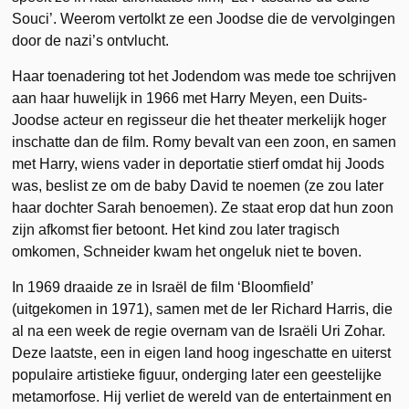
Souci’. Weerom vertolkt ze een Joodse die de vervolgingen
door de nazi’s ontvlucht.
Haar toenadering tot het Jodendom was mede toe schrijven
aan haar huwelijk in 1966 met Harry Meyen, een Duits-
Joodse acteur en regisseur die het theater merkelijk hoger
inschatte dan de film. Romy bevalt van een zoon, en samen
met Harry, wiens vader in deportatie stierf omdat hij Joods
was, beslist ze om de baby David te noemen (ze zou later
haar dochter Sarah benoemen). Ze staat erop dat hun zoon
zijn afkomst fier betoont. Het kind zou later tragisch
omkomen, Schneider kwam het ongeluk niet te boven.
In 1969 draaide ze in Israël de film ‘Bloomfield’
(uitgekomen in 1971), samen met de Ier Richard Harris, die
al na een week de regie overnam van de Israëli Uri Zohar.
Deze laatste, een in eigen land hoog ingeschatte en uiterst
populaire artistieke figuur, onderging later een geestelijke
metamorfose. Hij verliet de wereld van de entertainment en