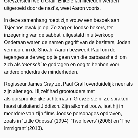
Greyzerstein werd Graff. Enkele familieleden werden
uitgeroeid door de nazi’s, weet Aaron voorts.
In deze samenhang roept zijn vrouw een bezoek aan
Tsjechoslowakije op. Ze zag er Joodse bekers, ter
inzegening van de sabbat, uitgestald in uitverkoop.
Onderaan waren de namen gegrift van de bezitters, Joden
vermoord in de Shoah. Aaron bezweert Paul om de
tegengestelde weg op te gaan van die barbaarsheid, om
zich als
‘mensch’
te gedragen en oog te hebben voor
andere onderdrukte minderheden.
Regisseur James Gray zet Paul Graff overduidelijk neer als
zijn alter ego. Hijzelf had grootouders met
als oorspronkelijke achternaam Greyzerstein. Ze spraken
haast uitsluitend Jiddisch. Zijn afkomst trouw, laat hij in
meerdere van zijn films Joodse personages opdraven,
zoals in ‘Little Odessa’ (1994), ‘Two lovers’ (2008) en ‘The
Immigrant’ (2013).