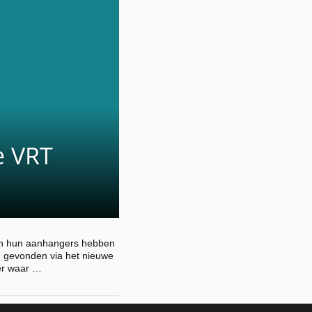
e VRT
n en hun aanhangers hebben
 gevonden via het nieuwe
er waar …