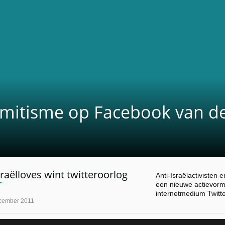
emitisme op Facebook van d
raëlloves wint twitteroorlog
Anti-Israëlactiviste
een nieuwe actievorm
internetmedium Twitt
cember 2011