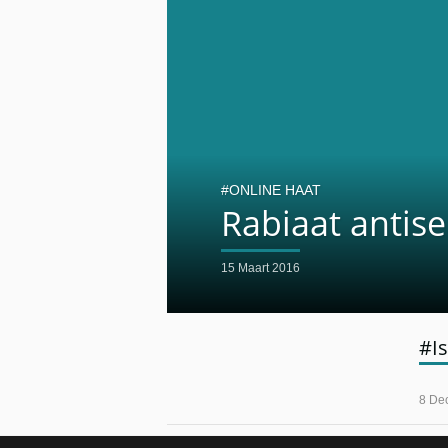
ONLINE HAAT
Rabiaat antis
15 Maart 2016
#Is
8 De