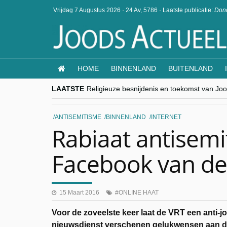
Vrijdag 7 Augustus 2026
·
24 Av, 5786
·
Laatste publicatie:
Dond
HOME
BINNENLAND
BUITENLAND
LAATSTE
Religieuze besnijdenis en toekomst van Jood
“Besnijdenisdebat toont hoe moeilijk seculi
CITYTRIP | ROEMENIË – Boekarest: de ver
“Vandaag zit elke Jood in België op de bek
ANTISEMITISME
BINNENLAND
INTERNET
goKosher lanceert nieuwe website en same
Rabiaat antisem
Facebook van de
15 Maart 2016
ONLINE HAAT
Voor de zoveelste keer laat de VRT een anti
nieuwsdienst verschenen gelukwensen aan de ou