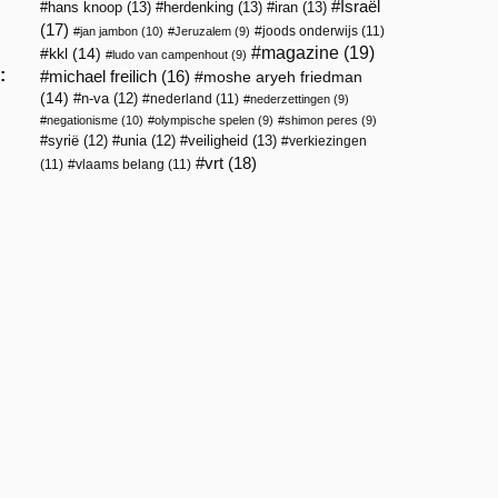
Israël
hans knoop
(13)
herdenking
(13)
iran
(13)
(17)
joods onderwijs
(11)
jan jambon
(10)
Jeruzalem
(9)
magazine
(19)
kkl
(14)
ludo van campenhout
(9)
:
michael freilich
(16)
moshe aryeh friedman
(14)
n-va
(12)
nederland
(11)
nederzettingen
(9)
negationisme
(10)
olympische spelen
(9)
shimon peres
(9)
veiligheid
(13)
syrië
(12)
unia
(12)
verkiezingen
vrt
(18)
(11)
vlaams belang
(11)