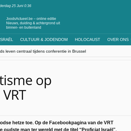
erdag 25 Juni 0:36
JoodsActueel.be – online editie
Nieuws, duiding & achtergrond uit
binnen- en buitenland
ISRAËL
CULTUUR & JODENDOM
HOLOCAUST
OVER ONS
s leven centraal tijdens conferentie in Brussel
ere Westen minderheden begrijpt”, Jinnih Beels (Vooruit)
rassing van Oost-Europa
laagdenbank”
nwerking met Mishpacha voor kosher travel en simchas wereldwijd
itisme op
 VRT
-joodse hetze toe. Op de Facebookpagina van de VRT
dste man ter wereld met de titel “Proficiat Israël”.