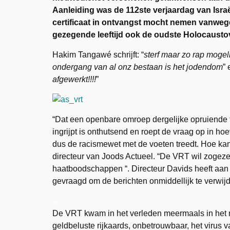
Aanleiding was de 112ste verjaardag van Isra
certificaat in ontvangst mocht nemen vanwege 
gezegende leeftijd ook de oudste Holocausto
Hakim Tangawé schrijft: “
sterf maar zo rap mogel
ondergang van al onz bestaan is het jodendom
”
afgewerkt!!!!
”
“Dat een openbare omroep dergelijke opruiende 
ingrijpt is onthutsend en roept de vraag op in h
dus de racismewet met de voeten treedt. Hoe kan 
directeur van Joods Actueel. “De VRT wil zogeze
haatboodschappen “. Directeur Davids heeft aan
gevraagd om de berichten onmiddellijk te verwij
–
De VRT kwam in het verleden meermaals in het ni
geldbeluste rijkaards, onbetrouwbaar, het virus 