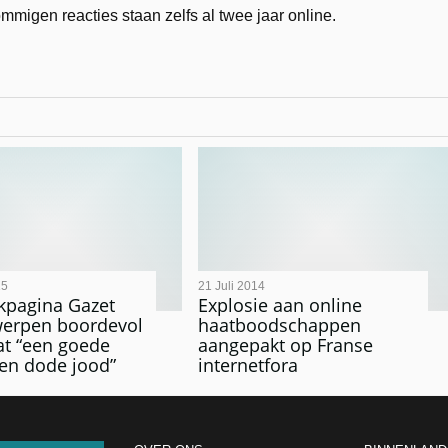
gen reacties staan zelfs al twee jaar online.
15
21 Juli 2014
kpagina Gazet
Explosie aan online
werpen boordevol
haatboodschappen
t “een goede
aangepakt op Franse
een dode jood”
internetfora