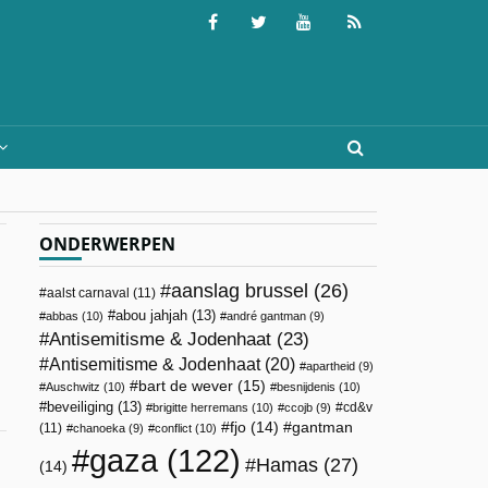
ONDERWERPEN
aanslag brussel
(26)
aalst carnaval
(11)
abou jahjah
(13)
abbas
(10)
andré gantman
(9)
Antisemitisme & Jodenhaat
(23)
Antisemitisme & Jodenhaat
(20)
apartheid
(9)
bart de wever
(15)
Auschwitz
(10)
besnijdenis
(10)
beveiliging
(13)
cd&v
brigitte herremans
(10)
ccojb
(9)
fjo
(14)
gantman
(11)
chanoeka
(9)
conflict
(10)
gaza
(122)
Hamas
(27)
(14)