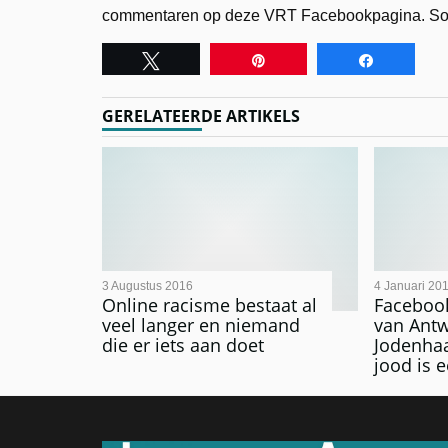
commentaren op deze VRT Facebookpagina. Sommi
Tweet
Pin
Share
GERELATEERDE ARTIKELS
3 Augustus 2016
4 Januari 20
Online racisme bestaat al
Faceboo
veel langer en niemand
van Ant
die er iets aan doet
Jodenhaa
jood is 