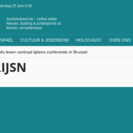
erdag 25 Juni 0:36
JoodsActueel.be – online editie
Nieuws, duiding & achtergrond uit
binnen- en buitenland
ISRAËL
CULTUUR & JODENDOM
HOLOCAUST
OVER ONS
s leven centraal tijdens conferentie in Brussel
ere Westen minderheden begrijpt”, Jinnih Beels (Vooruit)
IJSN
rassing van Oost-Europa
laagdenbank”
nwerking met Mishpacha voor kosher travel en simchas wereldwijd