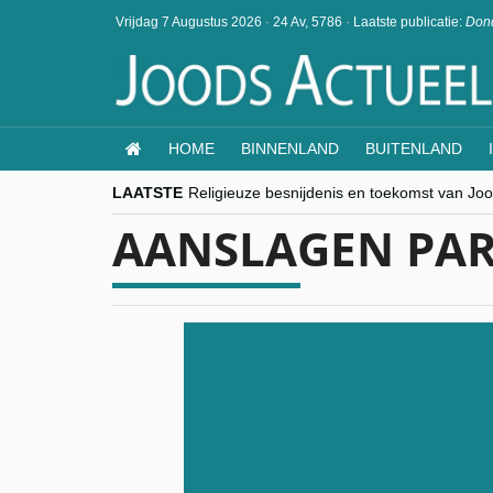
Vrijdag 7 Augustus 2026
·
24 Av, 5786
·
Laatste publicatie:
Dond
HOME
BINNENLAND
BUITENLAND
LAATSTE
Religieuze besnijdenis en toekomst van Jood
“Besnijdenisdebat toont hoe moeilijk seculi
AANSLAGEN PAR
CITYTRIP | ROEMENIË – Boekarest: de ver
“Vandaag zit elke Jood in België op de bek
goKosher lanceert nieuwe website en same