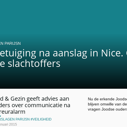
N PARIJSN
etuiging na aanslag in Nice.
e slachtoffers
d & Gezin geeft advies aan
Nu de erkende Joodse
ders over communicatie na
blijven omwille van d
vragen Joodse ouders
rreuralarm
NSLAGEN PARIJSN
VEILIGHEID
anuari 2015