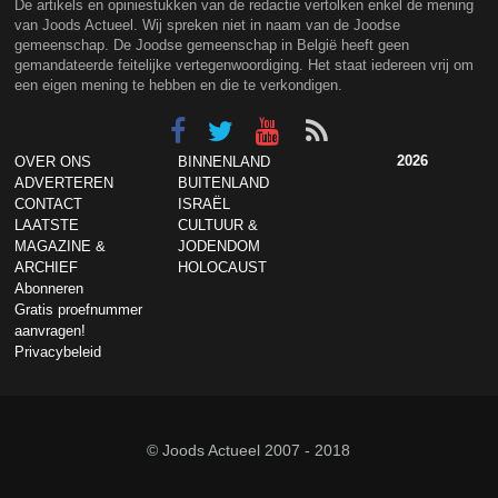
De artikels en opiniestukken van de redactie vertolken enkel de mening
van Joods Actueel. Wij spreken niet in naam van de Joodse
gemeenschap. De Joodse gemeenschap in België heeft geen
gemandateerde feitelijke vertegenwoordiging. Het staat iedereen vrij om
een eigen mening te hebben en die te verkondigen.
2026
OVER ONS
BINNENLAND
ADVERTEREN
BUITENLAND
CONTACT
ISRAËL
LAATSTE
CULTUUR &
MAGAZINE &
JODENDOM
ARCHIEF
HOLOCAUST
Abonneren
Gratis proefnummer
aanvragen!
Privacybeleid
© Joods Actueel 2007 - 2018