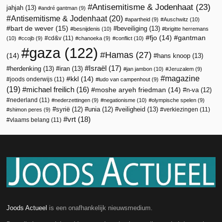
Antisemitisme & Jodenhaat
(23)
jahjah
(13)
andré gantman
(9)
Antisemitisme & Jodenhaat
(20)
apartheid
(9)
Auschwitz
(10)
bart de wever
(15)
beveiliging
(13)
besnijdenis
(10)
brigitte herremans
fjo
(14)
gantman
cd&v
(11)
(10)
ccojb
(9)
chanoeka
(9)
conflict
(10)
gaza
(122)
Hamas
(27)
(14)
hans knoop
(13)
Israël
(17)
herdenking
(13)
iran
(13)
jan jambon
(10)
Jeruzalem
(9)
magazine
kkl
(14)
joods onderwijs
(11)
ludo van campenhout
(9)
(19)
michael freilich
(16)
moshe aryeh friedman
(14)
n-va
(12)
nederland
(11)
nederzettingen
(9)
negationisme
(10)
olympische spelen
(9)
veiligheid
(13)
syrië
(12)
unia
(12)
verkiezingen
(11)
shimon peres
(9)
vrt
(18)
vlaams belang
(11)
Joods Actueel
is een onafhankelijk nieuwsmedium.