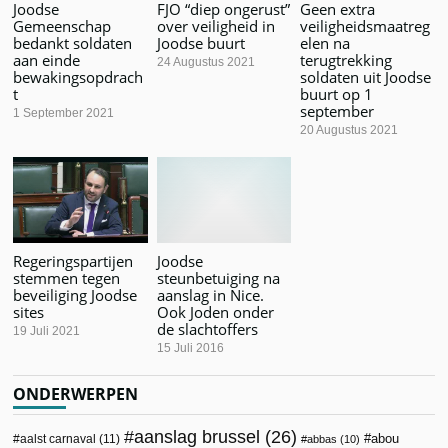
Joodse
FJO “diep ongerust”
Geen extra
Gemeenschap
over veiligheid in
veiligheidsmaatreg
bedankt soldaten
Joodse buurt
elen na
aan einde
terugtrekking
24 Augustus 2021
bewakingsopdrach
soldaten uit Joodse
t
buurt op 1
september
1 September 2021
20 Augustus 2021
Regeringspartijen
Joodse
stemmen tegen
steunbetuiging na
beveiliging Joodse
aanslag in Nice.
sites
Ook Joden onder
de slachtoffers
19 Juli 2021
15 Juli 2016
ONDERWERPEN
aanslag brussel
(26)
abou
aalst carnaval
(11)
abbas
(10)