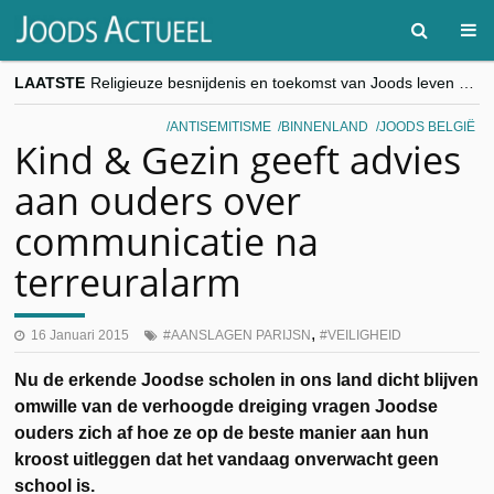
LAATSTE
Religieuze besnijdenis en toekomst van Joods leven centraal tijdens conferentie in Brussel
“Besnijdenisdebat toont hoe moeilijk seculiere Westen minderheden begrijpt”, Jinnih Beels (Vooruit)
CITYTRIP | ROEMENIË – Boekarest: de verrassing van Oost-Europa
ANTISEMITISME
BINNENLAND
JOODS BELGIË
“Vandaag zit elke Jood in België op de beklaagdenbank”
Kind & Gezin geeft advies
goKosher lanceert nieuwe website en samenwerking met Mishpacha voor kosher travel en simchas wereldwijd
aan ouders over
communicatie na
terreuralarm
,
16 Januari 2015
AANSLAGEN PARIJSN
VEILIGHEID
Nu de erkende Joodse scholen in ons land dicht blijven
omwille van de verhoogde dreiging vragen Joodse
ouders zich af hoe ze op de beste manier aan hun
kroost uitleggen dat het vandaag onverwacht geen
school is.