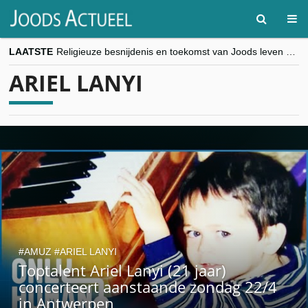
LAATSTE
Religieuze besnijdenis en toekomst van Joods leven centraal tijdens conferentie in Brussel
“Besnijdenisdebat toont hoe moeilijk seculiere Westen minderheden begrijpt”, Jinnih Beels (Vooruit)
ARIEL LANYI
CITYTRIP | ROEMENIË – Boekarest: de verrassing van Oost-Europa
“Vandaag zit elke Jood in België op de beklaagdenbank”
goKosher lanceert nieuwe website en samenwerking met Mishpacha voor kosher travel en simchas wereldwijd
AMUZ
ARIEL LANYI
Toptalent Ariel Lanyi (21 jaar)
concerteert aanstaande zondag 22/4
in Antwerpen