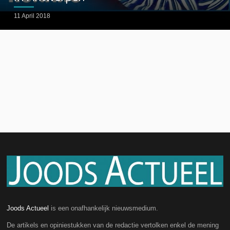
11 April 2018
Joods Actueel
is een onafhankelijk nieuwsmedium.
De artikels en opiniestukken van de redactie vertolken enkel de mening