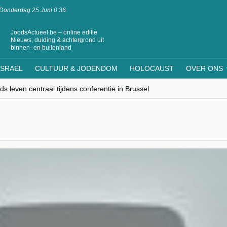
Donderdag 25 Juni 0:36
JoodsActueel.be – online editie
Nieuws, duiding & achtergrond uit
binnen- en buitenland
ISRAËL
CULTUUR & JODENDOM
HOLOCAUST
OVER ONS
s leven centraal tijdens conferentie in Brussel
ere Westen minderheden begrijpt”, Jinnih Beels (Vooruit)
rassing van Oost-Europa
laagdenbank”
nwerking met Mishpacha voor kosher travel en simchas wereldwijd