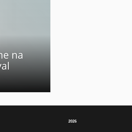
he na
val
2026