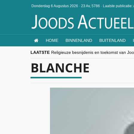
Donderdag 6 Augustus 2026
·
23 Av, 5786
·
Laatste publicatie:
HOME
BINNENLAND
BUITENLAND
LAATSTE
Religieuze besnijdenis en toekomst van Jood
“Besnijdenisdebat toont hoe moeilijk seculi
BLANCHE
CITYTRIP | ROEMENIË – Boekarest: de ver
“Vandaag zit elke Jood in België op de bek
goKosher lanceert nieuwe website en same