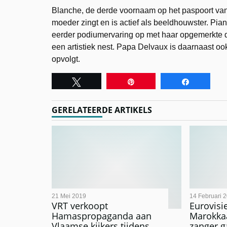
Blanche, de derde voornaam op het paspoort van 
moeder zingt en is actief als beeldhouwster. Pia
eerder podiumervaring op met haar opgemerkte
een artistiek nest. Papa Delvaux is daarnaast oo
opvolgt.
Tweet
Pin
Share
GERELATEERDE ARTIKELS
21 Mei 2019
14 Februari 
VRT verkoopt
Eurovisie
Hamaspropaganda aan
Marokka
Vlaamse kijkers tijdens
zanger g