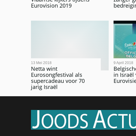
Eurovision 2019
bedreigi
13 Mei 2018
9 April 2018
Netta wint
Belgisch
Eurosongfestival als
in Israë
supercadeau voor 70
Eurovisi
jarig Israël