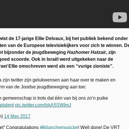
wist de 17-jarige
Ellie Delvaux, bij het publiek bekend onder
en van de Europese televisiekijkers voor zich te winnen. D
et bijzonder de jeugdbeweging
Hazhomer Hatzair
, zijn
oed scoorde. Ook in Israël werd uitgekeken naar de
rael
Ellie omschreven werd als een “vurige zioniste”.
a zijn twitter zijn gelukwensen aan haar over te maken en
form van de Joodse jeugdbeweging aan toe:
e gemeenschap is trots dat één van bij ons zo’n puike
ptalent
pic.twitter.com/tzkA5SWImJ
h)
14 May 2017
met” Congratulations
@
blanchemusicbe
! Well done! De VRT