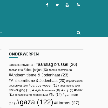
ONDERWERPEN
aanslag brussel
(26)
aalst carnaval
(11)
abou jahjah
(13)
abbas
(10)
andré gantman
(9)
Antisemitisme & Jodenhaat
(23)
Antisemitisme & Jodenhaat
(20)
apartheid
(9)
bart de wever
(15)
Auschwitz
(10)
besnijdenis
(10)
beveiliging
(13)
cd&v
brigitte herremans
(10)
ccojb
(9)
fjo
(14)
gantman
(11)
chanoeka
(9)
conflict
(10)
gaza
(122)
Hamas
(27)
(14)