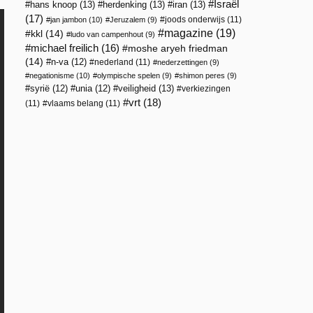
Israël
hans knoop
(13)
herdenking
(13)
iran
(13)
(17)
joods onderwijs
(11)
jan jambon
(10)
Jeruzalem
(9)
magazine
(19)
kkl
(14)
ludo van campenhout
(9)
michael freilich
(16)
moshe aryeh friedman
(14)
n-va
(12)
nederland
(11)
nederzettingen
(9)
negationisme
(10)
olympische spelen
(9)
shimon peres
(9)
veiligheid
(13)
syrië
(12)
unia
(12)
verkiezingen
vrt
(18)
(11)
vlaams belang
(11)