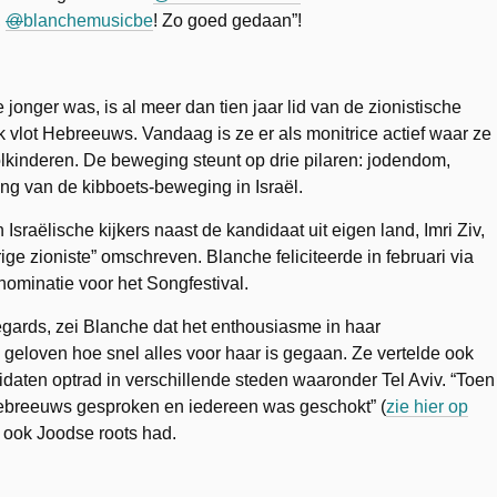
,
@
blanchemusicbe
! Zo goed gedaan”!
jonger was, is al meer dan tien jaar lid van de zionistische
 vlot Hebreeuws. Vandaag is ze er als monitrice actief waar ze
olkinderen. De beweging steunt op drie pilaren: jodendom,
ng van de kibboets-beweging in Israël.
Israëlische kijkers naast de kandidaat uit eigen land, Imri Ziv,
ge zioniste” omschreven. Blanche feliciteerde in februari via
 nominatie voor het Songfestival.
Regards, zei Blanche dat het enthousiasme in haar
eloven hoe snel alles voor haar is gegaan. Ze vertelde ook
aten optrad in verschillende steden waaronder Tel Aviv. “Toen
Hebreeuws gesproken en iedereen was geschokt” (
zie hier op
e ook Joodse roots had.