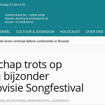
erdag 25 Juni 0:36
JoodsActueel.be – online editie
Nieuws, duiding & achtergrond uit
binnen- en buitenland
ISRAËL
CULTUUR & JODENDOM
HOLOCAUST
OVER ONS
s leven centraal tijdens conferentie in Brussel
ere Westen minderheden begrijpt”, Jinnih Beels (Vooruit)
rassing van Oost-Europa
laagdenbank”
nwerking met Mishpacha voor kosher travel en simchas wereldwijd
hap trots op
 bijzonder
visie Songfestival
,
,
,
SIE
EUROVISION
SONGFESTIVAL
ZANGERES