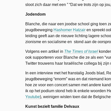
sloot zich daar met een ” “Dat we trots zijn op jou
Jodendom
Blanche, die naar een joodse school ging toen ze 
jeugdbeweging
Hashomer Hatzair
en spreekt ook
leiding geeft aan de nieuwe lichting lagere scho
zionisme en socialisme en stond aan de oorspro
Volgens een artikel in
The Times of Israel
konden 
ook supporteren voor Blanche die ze als een “vuri
Twitter trouwens haar Israëlische collega bij zijn
In een interview met het franstalig Joods blad, 
jeugdbeweging “enorm” was en dat niemand kon g
hoe ze voor een concert samen met andere kandid
ik op het podium stond heb ik enkele woorden 
Youtube
), weinigen wisten toen dat de Belgisch
Kunst bezielt familie Delvaux