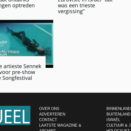
ngen optreden
was een trieste
vergissing”
e artieste Sennek
l voor pre-show
e Songfestival
OVER ONS
BINNENLAND
ADVERTEREN
BUITENLAND
CONTACT
ISRAËL
LAATSTE MAGAZINE &
CULTUUR & 
ARCHIEF
HOLOCAUST