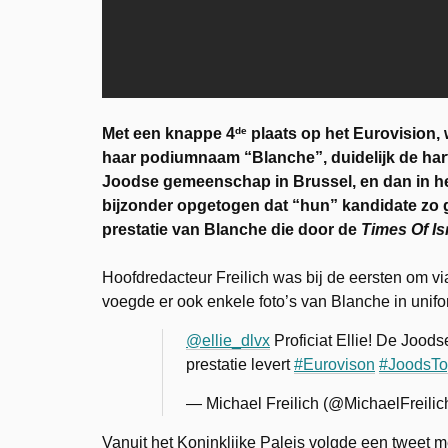
de
Met een knappe 4
plaats op het Eurovision, 
haar podiumnaam “Blanche”, duidelijk de hart
Joodse gemeenschap in Brussel, en dan in h
bijzonder opgetogen dat “hun” kandidate zo g
prestatie van Blanche die door de
Times Of Is
Hoofdredacteur Freilich was bij de eersten om vi
voegde er ook enkele foto’s van Blanche in uni
@ellie_dlvx
Proficiat Ellie! De Joods
prestatie levert
#Eurovison
#JoodsTo
— Michael Freilich (@MichaelFreilic
Vanuit het Koninklijke Paleis volgde een tweet 