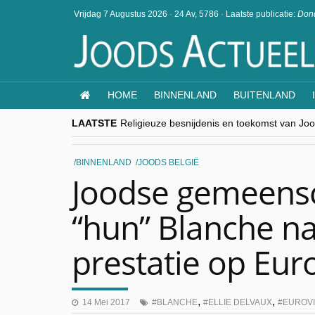
Vrijdag 7 Augustus 2026
·
24 Av, 5786
·
Laatste publicatie:
Dond
HOME
BINNENLAND
BUITENLAND
LAATSTE
Religieuze besnijdenis en toekomst van Jood
“Besnijdenisdebat toont hoe moeilijk seculi
CITYTRIP | ROEMENIË – Boekarest: de ver
“Vandaag zit elke Jood in België op de bek
BINNENLAND
JOODS BELGIË
goKosher lanceert nieuwe website en same
Joodse gemeensc
“hun” Blanche na
prestatie op Euro
,
,
14 Mei 2017
BLANCHE
ELLIE DELVAUX
EUROVI