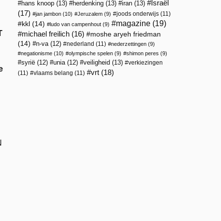
Israël
hans knoop
(13)
herdenking
(13)
iran
(13)
(17)
joods onderwijs
(11)
jan jambon
(10)
Jeruzalem
(9)
magazine
(19)
kkl
(14)
ludo van campenhout
(9)
T
michael freilich
(16)
moshe aryeh friedman
(14)
n-va
(12)
nederland
(11)
nederzettingen
(9)
negationisme
(10)
olympische spelen
(9)
shimon peres
(9)
veiligheid
(13)
syrië
(12)
unia
(12)
verkiezingen
e
vrt
(18)
(11)
vlaams belang
(11)
N