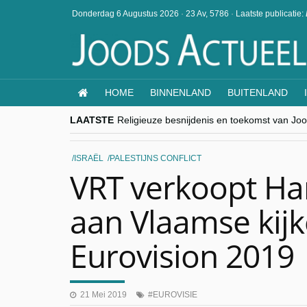
Donderdag 6 Augustus 2026
·
23 Av, 5786
·
Laatste publicatie:
HOME
BINNENLAND
BUITENLAND
LAATSTE
Religieuze besnijdenis en toekomst van Jood
“Besnijdenisdebat toont hoe moeilijk seculi
CITYTRIP | ROEMENIË – Boekarest: de ver
“Vandaag zit elke Jood in België op de bek
ISRAËL
PALESTIJNS CONFLICT
goKosher lanceert nieuwe website en same
VRT verkoopt H
aan Vlaamse kijk
Eurovision 2019
21 Mei 2019
EUROVISIE