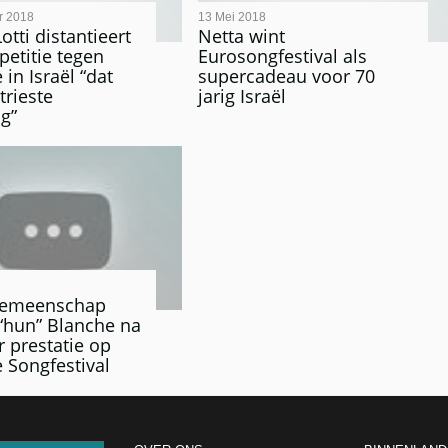
r 2018
13 Mei 2018
tti distantieert
Netta wint
petitie tegen
Eurosongfestival als
 in Israël “dat
supercadeau voor 70
trieste
jarig Israël
ng”
gemeenschap
 “hun” Blanche na
r prestatie op
e Songfestival