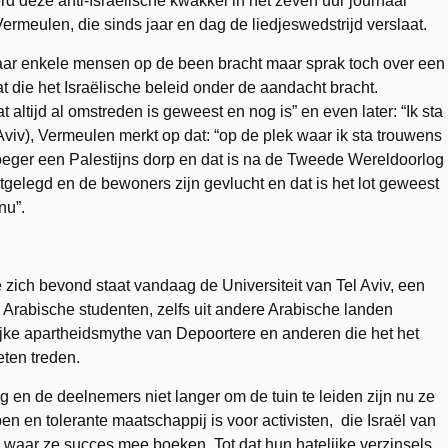
d deze anti-Israëlische kwakkel in het zeven uur journaal
rmeulen, die sinds jaar en dag de liedjeswedstrijd verslaat.
maar enkele mensen op de been bracht maar sprak toch over een
die het Israëlische beleid onder de aandacht bracht.
at altijd al omstreden is geweest en nog is” en even later: “Ik sta
Aviv), Vermeulen merkt op dat: “op de plek waar ik sta trouwens
roeger een Palestijns dorp en dat is na de Tweede Wereldoorlog
latgelegd en de bewoners zijn gevlucht en dat is het lot geweest
nu”.
 zich bevond staat vandaag de Universiteit van Tel Aviv, een
Arabische studenten, zelfs uit andere Arabische landen
erlijke apartheidsmythe van Depoortere en anderen die het het
eten treden.
 en de deelnemers niet langer om de tuin te leiden zijn nu ze
n en tolerante maatschappij is voor activisten, die Israël van
ge waar ze succes mee boeken. Tot dat hun hatelijke verzinsels