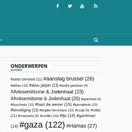
ONDERWERPEN
aanslag brussel
(26)
aalst carnaval
(11)
abou jahjah
(13)
abbas
(10)
andré gantman
(9)
Antisemitisme & Jodenhaat
(23)
Antisemitisme & Jodenhaat
(20)
apartheid
(9)
bart de wever
(15)
Auschwitz
(10)
besnijdenis
(10)
beveiliging
(13)
cd&v
brigitte herremans
(10)
ccojb
(9)
fjo
(14)
gantman
(11)
chanoeka
(9)
conflict
(10)
gaza
(122)
Hamas
(27)
(14)