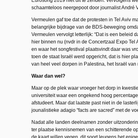
Eurosong 2019 niet uit te zenden. Vervolgens wer
schaamteloos neergepoot door journalist André Ve
Vermeulen gaf toe dat de protesten in Tel Aviv 
belangrijke bijdrage van de BDS-beweging omdat 
Vermeulen vervolgt letterlijk: “Dat is een beleid d
hier binnen nu (nvdr in de Concertzaal Expo Tel 
en waar het songfestival plaatsvindt daar was v
toen de staat Israël werd opgericht, dat is hier p
van heel veel dorpen in Palestina, het Israël van 
Waar dan wel?
Maar op de plek waar vroeger het dorp in kwestie
universiteit waar een ongekend hoog percentage 
afstudeert. Maar dat laatste past niet in de last
jounalistieke adagio “facts are sacred” met de vo
Nadat alle landen deelnamen zonder uitzondering
ter plaatse kennisnemen van een schitterende ope
de kaart willen vegen, dit soort leugens het eni