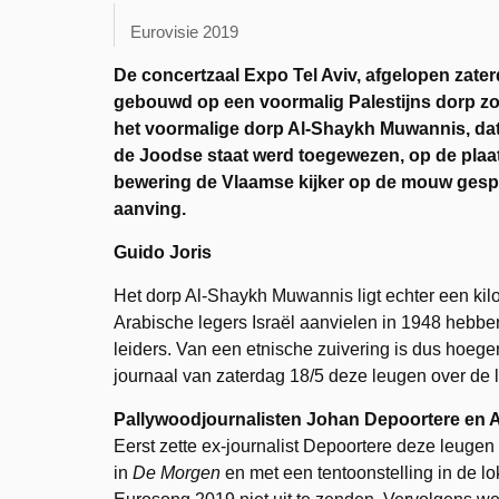
Eurovisie 2019
De concertzaal Expo Tel Aviv, afgelopen zater
gebouwd op een voormalig Palestijns dorp zoa
het voormalige dorp Al-Shaykh Muwannis, dat
de Joodse staat werd toegewezen, op de plaat
bewering de Vlaamse kijker op de mouw gespel
aanving.
Guido Joris
Het dorp Al-Shaykh Muwannis ligt echter een ki
Arabische legers Israël aanvielen in 1948 heb
leiders. Van een etnische zuivering is dus hoeg
journaal van zaterdag 18/5 deze leugen over de l
Pallywoodjournalisten Johan Depoortere en 
Eerst zette ex-journalist Depoortere deze leuge
in
De Morgen
en met een tentoonstelling in de 