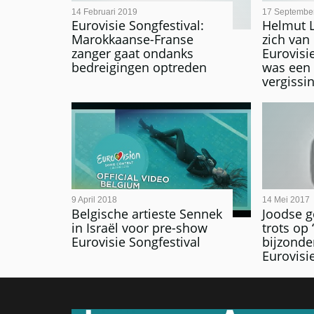
14 Februari 2019
17 Septembe
Eurovisie Songfestival:
Helmut Lo
Marokkaanse-Franse
zich van 
zanger gaat ondanks
Eurovisie
bedreigingen optreden
was een 
vergissi
9 April 2018
14 Mei 2017
Belgische artieste Sennek
Joodse 
in Israël voor pre-show
trots op
Eurovisie Songfestival
bijzonde
Eurovisi