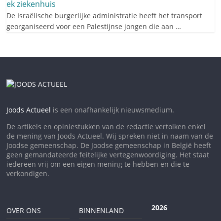
ek
ziekenhuis
De Israëlische burgerlijke administratie heeft het transport
georganiseerd voor een Palestijnse jongen die aan …
Joods Actueel
is een onafhankelijk nieuwsmedium.
De artikels en opiniestukken van de redactie vertolken enkel
de mening van Joods Actueel. Wij spreken niet in naam van de
Joodse gemeenschap. De Joodse gemeenschap in België heeft
geen gemandateerde feitelijke vertegenwoordiging. Het staat
iedereen vrij om een eigen mening te hebben en die te
verkondigen.
2026
OVER ONS
BINNENLAND