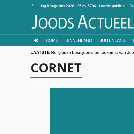
Zaterdag 8 Augustus 2026
·
25 Av, 5786
·
Laatste publicatie:
Do
HOME
BINNENLAND
BUITENLAND
LAATSTE
Religieuze besnijdenis en toekomst van Jood
“Besnijdenisdebat toont hoe moeilijk seculi
CORNET
CITYTRIP | ROEMENIË – Boekarest: de ver
“Vandaag zit elke Jood in België op de bek
goKosher lanceert nieuwe website en same