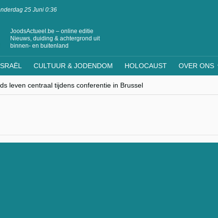
nderdag 25 Juni 0:36
JoodsActueel.be – online editie
Nieuws, duiding & achtergrond uit
binnen- en buitenland
ISRAËL
CULTUUR & JODENDOM
HOLOCAUST
OVER ONS
s leven centraal tijdens conferentie in Brussel
ere Westen minderheden begrijpt”, Jinnih Beels (Vooruit)
rassing van Oost-Europa
laagdenbank”
nwerking met Mishpacha voor kosher travel en simchas wereldwijd