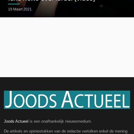
19 Maart 2021
Joods Actueel
is een onafhankelijk nieuwsmedium.
De artikels en opiniestukken van de redactie vertolken enkel de mening