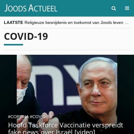
LAATSTE
Religieuze besnijdenis en toekomst van Joods leven centraal tijdens conferentie in Brussel
“Besnijdenisdebat toont hoe moeilijk seculiere Westen minderheden begrijpt”, Jinnih Beels (Vooruit)
COVID-19
CITYTRIP | ROEMENIË – Boekarest: de verrassing van Oost-Europa
“Vandaag zit elke Jood in België op de beklaagdenbank”
goKosher lanceert nieuwe website en samenwerking met Mishpacha voor kosher travel en simchas wereldwijd
CORONA
COVID-19
Hoofd Taskforce Vaccinatie verspreidt
fake news over Israël [video]