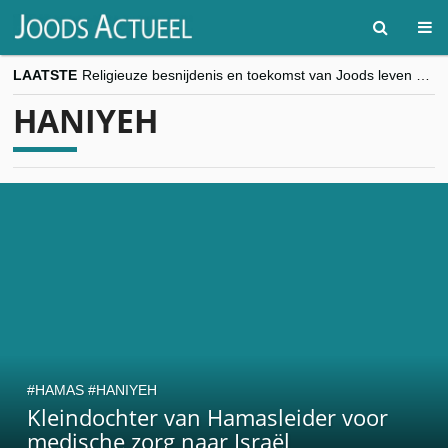
LAATSTE
Religieuze besnijdenis en toekomst van Joods leven centraal tijdens conferentie in Brussel
“Besnijdenisdebat toont hoe moeilijk seculiere Westen minderheden begrijpt”, Jinnih Beels (Vooruit)
HANIYEH
CITYTRIP | ROEMENIË – Boekarest: de verrassing van Oost-Europa
“Vandaag zit elke Jood in België op de beklaagdenbank”
goKosher lanceert nieuwe website en samenwerking met Mishpacha voor kosher travel en simchas wereldwijd
HAMAS
HANIYEH
Kleindochter van Hamasleider voor
medische zorg naar Israël