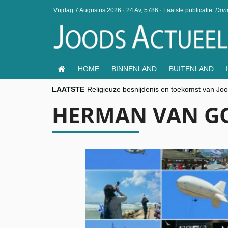
Vrijdag 7 Augustus 2026
·
24 Av, 5786
·
Laatste publicatie:
Dond
HOME
BINNENLAND
BUITENLAND
LAATSTE
Religieuze besnijdenis en toekomst van Jood
“Besnijdenisdebat toont hoe moeilijk seculi
HERMAN VAN G
CITYTRIP | ROEMENIË – Boekarest: de ver
“Vandaag zit elke Jood in België op de bek
goKosher lanceert nieuwe website en same