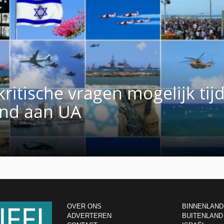
ritische vragen mogelijk tij
vond aan UA
OVER ONS
BINNENLAND
ADVERTEREN
BUITENLAND