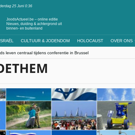
erdag 25 Juni 0:36
JoodsActueel.be – online editie
Nieuws, duiding & achtergrond uit
binnen- en buitenland
ISRAËL
CULTUUR & JODENDOM
HOLOCAUST
OVER ONS
s leven centraal tijdens conferentie in Brussel
ere Westen minderheden begrijpt”, Jinnih Beels (Vooruit)
OETHEM
rassing van Oost-Europa
laagdenbank”
nwerking met Mishpacha voor kosher travel en simchas wereldwijd