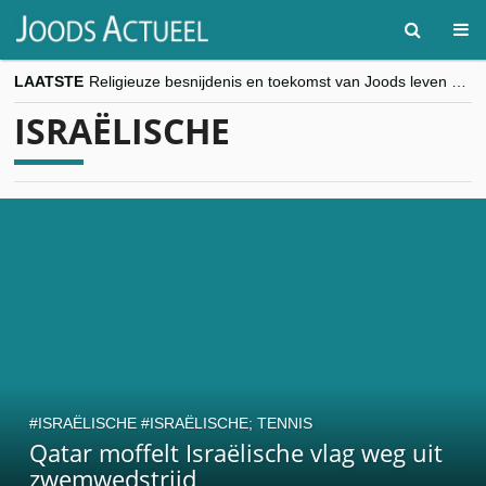
LAATSTE
Religieuze besnijdenis en toekomst van Joods leven centraal tijdens conferentie in Brussel
“Besnijdenisdebat toont hoe moeilijk seculiere Westen minderheden begrijpt”, Jinnih Beels (Vooruit)
ISRAËLISCHE
CITYTRIP | ROEMENIË – Boekarest: de verrassing van Oost-Europa
“Vandaag zit elke Jood in België op de beklaagdenbank”
goKosher lanceert nieuwe website en samenwerking met Mishpacha voor kosher travel en simchas wereldwijd
ISRAËLISCHE
ISRAËLISCHE; TENNIS
Qatar moffelt Israëlische vlag weg uit
zwemwedstrijd