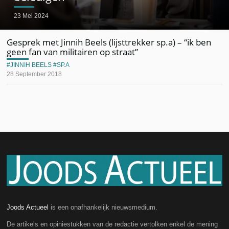
23 Mei 2024
Gesprek met Jinnih Beels (lijsttrekker sp.a) – “ik ben
geen fan van militairen op straat”
JINNIH BEELS
SP.A
28 September 2018
Joods Actueel
is een onafhankelijk nieuwsmedium.
De artikels en opiniestukken van de redactie vertolken enkel de mening