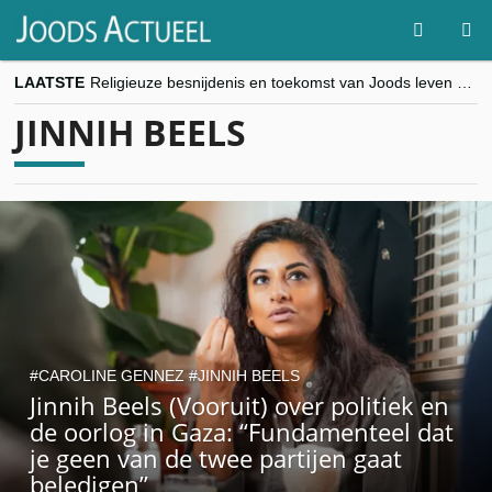
LAATSTE
Religieuze besnijdenis en toekomst van Joods leven centraal tijdens conferentie in Brussel
“Besnijdenisdebat toont hoe moeilijk seculiere Westen minderheden begrijpt”, Jinnih Beels (Vooruit)
JINNIH BEELS
CITYTRIP | ROEMENIË – Boekarest: de verrassing van Oost-Europa
“Vandaag zit elke Jood in België op de beklaagdenbank”
goKosher lanceert nieuwe website en samenwerking met Mishpacha voor kosher travel en simchas wereldwijd
CAROLINE GENNEZ
JINNIH BEELS
Jinnih Beels (Vooruit) over politiek en
de oorlog in Gaza: “Fundamenteel dat
je geen van de twee partijen gaat
beledigen”