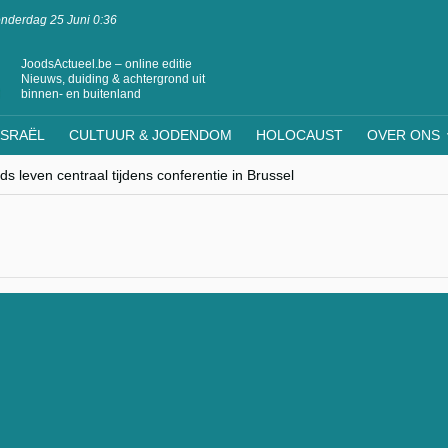
nderdag 25 Juni 0:36
JoodsActueel.be – online editie
Nieuws, duiding & achtergrond uit
binnen- en buitenland
ISRAËL
CULTUUR & JODENDOM
HOLOCAUST
OVER ONS
s leven centraal tijdens conferentie in Brussel
ere Westen minderheden begrijpt”, Jinnih Beels (Vooruit)
rassing van Oost-Europa
laagdenbank”
nwerking met Mishpacha voor kosher travel en simchas wereldwijd