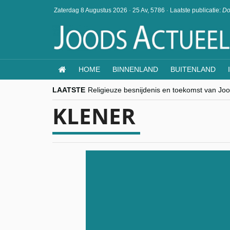
Zaterdag 8 Augustus 2026
·
25 Av, 5786
·
Laatste publicatie:
Do
HOME
BINNENLAND
BUITENLAND
LAATSTE
Religieuze besnijdenis en toekomst van Jood
“Besnijdenisdebat toont hoe moeilijk seculi
KLENER
CITYTRIP | ROEMENIË – Boekarest: de ver
“Vandaag zit elke Jood in België op de bek
goKosher lanceert nieuwe website en same