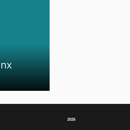
inx
2026