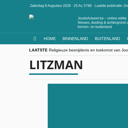
Zaterdag 8 Augustus 2026
·
25 Av, 5786
·
Laatste publicatie:
Do
JoodsActueel.be – online editie
Nieuws, duiding & achtergrond u
binnen- en buitenland
HOME
BINNENLAND
BUITENLAND
LAATSTE
Religieuze besnijdenis en toekomst van Jood
“Besnijdenisdebat toont hoe moeilijk seculi
LITZMAN
CITYTRIP | ROEMENIË – Boekarest: de ver
“Vandaag zit elke Jood in België op de bek
goKosher lanceert nieuwe website en same