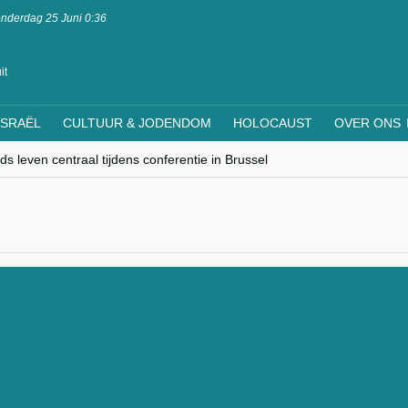
nderdag 25 Juni 0:36
it
ISRAËL
CULTUUR & JODENDOM
HOLOCAUST
OVER ONS
s leven centraal tijdens conferentie in Brussel
ere Westen minderheden begrijpt”, Jinnih Beels (Vooruit)
rassing van Oost-Europa
laagdenbank”
nwerking met Mishpacha voor kosher travel en simchas wereldwijd