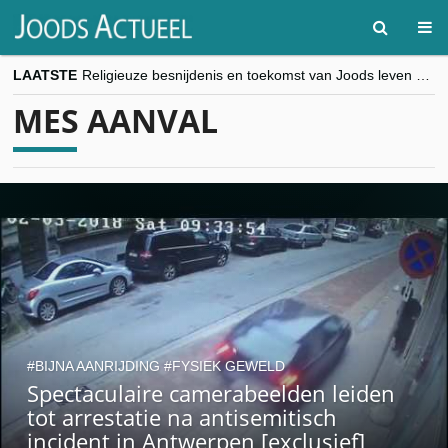
LAATSTE
Religieuze besnijdenis en toekomst van Joods leven centraal tijdens conferentie in Brussel
“Besnijdenisdebat toont hoe moeilijk seculiere Westen minderheden begrijpt”, Jinnih Beels (Vooruit)
MES AANVAL
CITYTRIP | ROEMENIË – Boekarest: de verrassing van Oost-Europa
“Vandaag zit elke Jood in België op de beklaagdenbank”
goKosher lanceert nieuwe website en samenwerking met Mishpacha voor kosher travel en simchas wereldwijd
BIJNA AANRIJDING
FYSIEK GEWELD
Spectaculaire camerabeelden leiden
tot arrestatie na antisemitisch
incident in Antwerpen [exclusief]