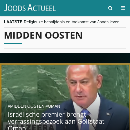
LAATSTE
Religieuze besnijdenis en toekomst van Joods leven centraal tijdens conferentie in Brussel
“Besnijdenisdebat toont hoe moeilijk seculiere Westen minderheden begrijpt”, Jinnih Beels (Vooruit)
MIDDEN OOSTEN
CITYTRIP | ROEMENIË – Boekarest: de verrassing van Oost-Europa
“Vandaag zit elke Jood in België op de beklaagdenbank”
goKosher lanceert nieuwe website en samenwerking met Mishpacha voor kosher travel en simchas wereldwijd
MIDDEN OOSTEN
OMAN
Israëlische premier brengt
verrassingsbezoek aan Golfstaat
Oman