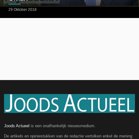
29 Oktober 2018
Joods Actueel
is een onafhankelijk nieuwsmedium.
De artikels en opiniestukken van de redactie vertolken enkel de mening