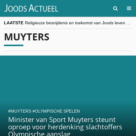
LAATSTE
Religieuze besnijdenis en toekomst van Joods leven centraal tijdens conferentie in Brussel
“Besnijdenisdebat toont hoe moeilijk seculiere Westen minderheden begrijpt”, Jinnih Beels (Vooruit)
MUYTERS
CITYTRIP | ROEMENIË – Boekarest: de verrassing van Oost-Europa
“Vandaag zit elke Jood in België op de beklaagdenbank”
goKosher lanceert nieuwe website en samenwerking met Mishpacha voor kosher travel en simchas wereldwijd
MUYTERS
OLYMPISCHE SPELEN
Minister van Sport Muyters steunt
oproep voor herdenking slachtoffers
Olympische aanslag