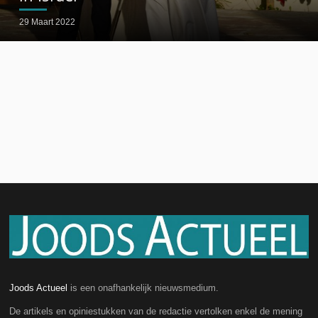
29 Maart 2022
Joods Actueel
is een onafhankelijk nieuwsmedium.
De artikels en opiniestukken van de redactie vertolken enkel de mening