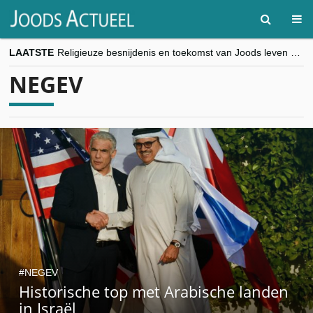
LAATSTE
Religieuze besnijdenis en toekomst van Joods leven centraal tijdens conferentie in Brussel
“Besnijdenisdebat toont hoe moeilijk seculiere Westen minderheden begrijpt”, Jinnih Beels (Vooruit)
NEGEV
CITYTRIP | ROEMENIË – Boekarest: de verrassing van Oost-Europa
“Vandaag zit elke Jood in België op de beklaagdenbank”
goKosher lanceert nieuwe website en samenwerking met Mishpacha voor kosher travel en simchas wereldwijd
NEGEV
Historische top met Arabische landen
in Israël