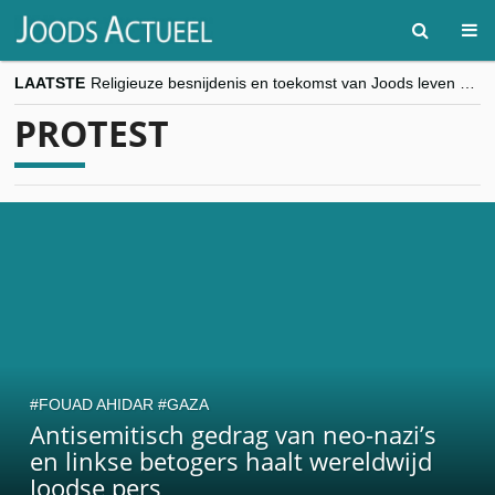
LAATSTE
Religieuze besnijdenis en toekomst van Joods leven centraal tijdens conferentie in Brussel
“Besnijdenisdebat toont hoe moeilijk seculiere Westen minderheden begrijpt”, Jinnih Beels (Vooruit)
PROTEST
CITYTRIP | ROEMENIË – Boekarest: de verrassing van Oost-Europa
“Vandaag zit elke Jood in België op de beklaagdenbank”
goKosher lanceert nieuwe website en samenwerking met Mishpacha voor kosher travel en simchas wereldwijd
FOUAD AHIDAR
GAZA
Antisemitisch gedrag van neo-nazi’s
en linkse betogers haalt wereldwijd
Joodse pers